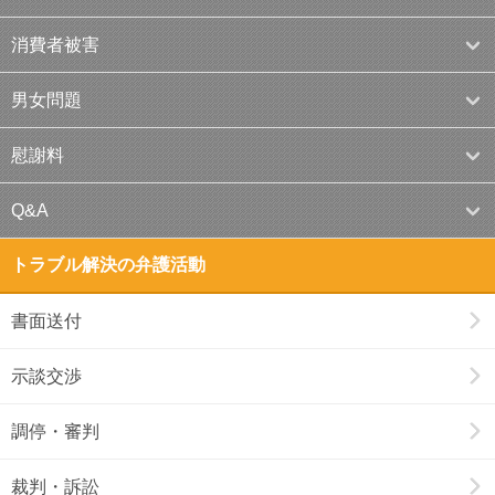
消費者被害
男女問題
慰謝料
Q&A
トラブル解決の弁護活動
書面送付
示談交渉
調停・審判
裁判・訴訟