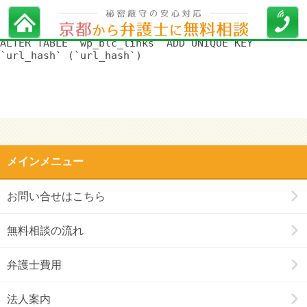
WordPress データベースエラー:
[Duplicate entry '' for key
'url_hash']
ALTER TABLE `wp_blc_links` ADD UNIQUE KEY
`url_hash` (`url_hash`)
メインメニュー
お問い合せはこちら
無料相談の流れ
弁護士費用
法人案内