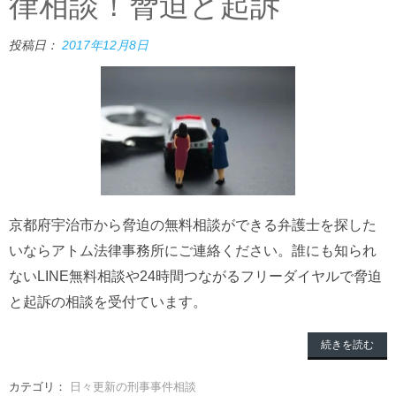
律相談！脅迫と起訴
投稿日：
2017年12月8日
京都府宇治市から脅迫の無料相談ができる弁護士を探した
いならアトム法律事務所にご連絡ください。誰にも知られ
ないLINE無料相談や24時間つながるフリーダイヤルで脅迫
と起訴の相談を受付ています。
続きを読む
カテゴリ：
日々更新の刑事事件相談