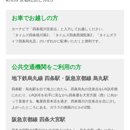
お車でお越しの方
カーナビで「四条堀川交差点」と入力してお越しください。
「タイムズ四条堀川第2」「タイムズ四条西洞院第2」「タイムズラ
イフ四条烏丸店」のいずれかに駐車いただくと便利です。
公共交通機関をご利用の方
地下鉄烏丸線 四条駅・阪急京都線 烏丸駅
四条駅・烏丸駅を出て地上に出たら、四条烏丸の交差点をLAQUE側
にわたり、LAQUEを右手に見ながら四条通を大宮方面（西）に向か
って直進する。亀屋良長本店を過ぎ、四条堀川の交差点を北に少し
上がったところにある、ガラスの側面のビルの2階。
阪急京都線 四条大宮駅