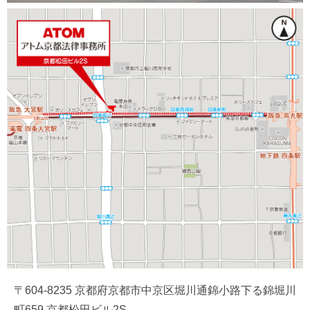
〒604-8235 京都府京都市中京区堀川通錦小路下る錦堀川
町659 京都松田ビル2S