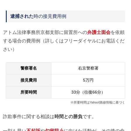
逮捕された
時の接見費用例
アトム法律事務所京都支部に留置所への
弁護士面会
を依頼
する場合の費用例（詳しくはフリーダイヤルにお電話くだ
さい）
警察署名
右京警察署
接見費用
5万円
所要時間
33分（往復66分）
※所要時間はYahoo!路線情報に基づく
詐欺事件に関する相談は
時間との勝負
です。
一刻も早い
不起訴
や
勾留阻止
に向けた活動が、その後の命