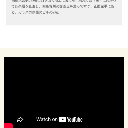
四条大宮駅の3番出口を出て地上に出たら、烏丸方面（東）に向かっ
て四条通を直進し、四条堀川の交差点を渡ってすぐ、正面左手にあ
る、ガラスの側面のビルの2階。