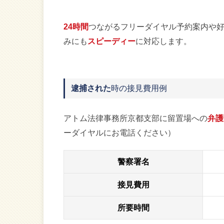
24時間
つながるフリーダイヤル予約案内や
みにも
スピーディー
に対応します。
逮捕された
時の接見費用例
アトム法律事務所京都支部に留置場への
弁護
ーダイヤルにお電話ください）
警察署名
接見費用
所要時間