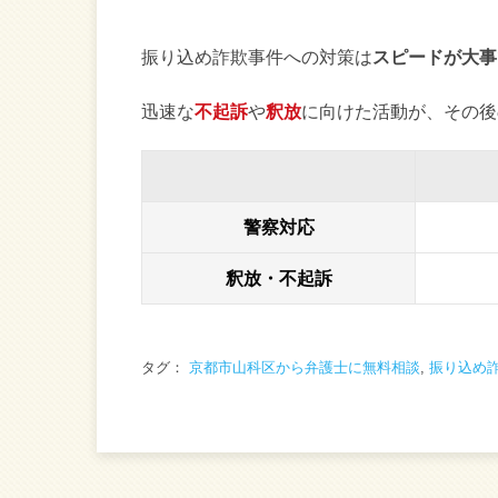
振り込め詐欺事件への対策は
スピードが大事
迅速な
不起訴
や
釈放
に向けた活動が、その後
警察対応
釈放・不起訴
タグ：
京都市山科区から弁護士に無料相談
,
振り込め