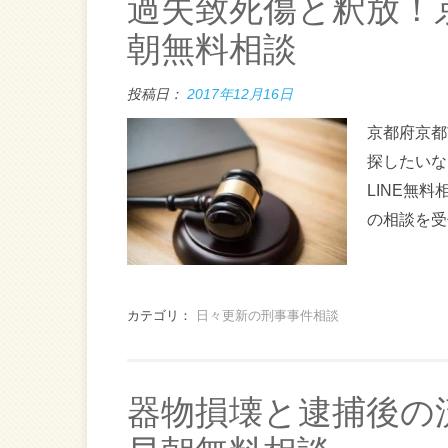
過失致死傷と釈放！
朝無料相談
投稿日：
2017年12月16日
京都府京都
探したいな
LINE無
の相談を受
カテゴリ：
日々更新の刑事事件相談
器物損壊と逮捕後の