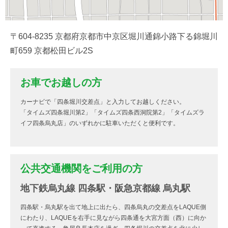
〒604-8235 京都府京都市中京区堀川通錦小路下る錦堀川
町659 京都松田ビル2S
お車でお越しの方
カーナビで「四条堀川交差点」と入力してお越しください。
「タイムズ四条堀川第2」「タイムズ四条西洞院第2」「タイムズラ
イフ四条烏丸店」のいずれかに駐車いただくと便利です。
公共交通機関をご利用の方
地下鉄烏丸線 四条駅・阪急京都線 烏丸駅
四条駅・烏丸駅を出て地上に出たら、四条烏丸の交差点をLAQUE側
にわたり、LAQUEを右手に見ながら四条通を大宮方面（西）に向か