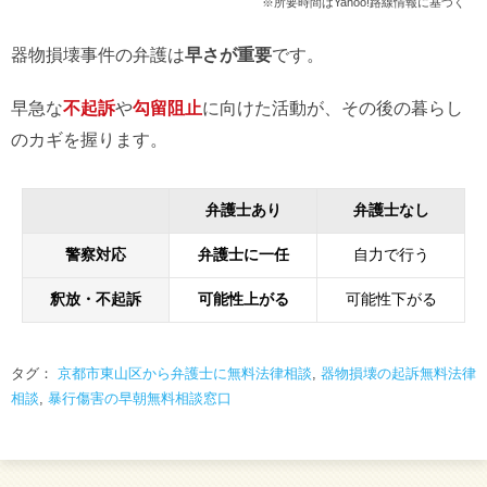
※所要時間はYahoo!路線情報に基づく
器物損壊事件の弁護は
早さが重要
です。
早急な
不起訴
や
勾留阻止
に向けた活動が、その後の暮らし
のカギを握ります。
弁護士あり
弁護士なし
警察対応
弁護士に一任
自力で行う
釈放・不起訴
可能性上がる
可能性下がる
タグ：
京都市東山区から弁護士に無料法律相談
,
器物損壊の起訴無料法律
相談
,
暴行傷害の早朝無料相談窓口