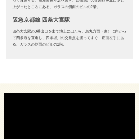
って直進する。亀屋良長本店を過ぎ、四条堀川の交差点を北に少し
上がったところにある、ガラスの側面のビルの2階。
阪急京都線 四条大宮駅
四条大宮駅の3番出口を出て地上に出たら、烏丸方面（東）に向かっ
て四条通を直進し、四条堀川の交差点を渡ってすぐ、正面左手にあ
る、ガラスの側面のビルの2階。