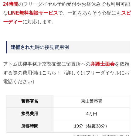
24時間
のフリーダイヤル予約受付やお昼休みでも利用可能
な
LINE無料相談サービス
で、一刻をあらそう心配にも
スピ
ーディー
に対応します。
逮捕された
時の接見費用例
アトム法律事務所京都支部に留置所への
弁護士面会
を依頼
する際の費用例はこちら！（詳しくはフリーダイヤルにお
電話ください）
警察署名
東山警察署
接見費用
4万円
所要時間
19分（往復38分）