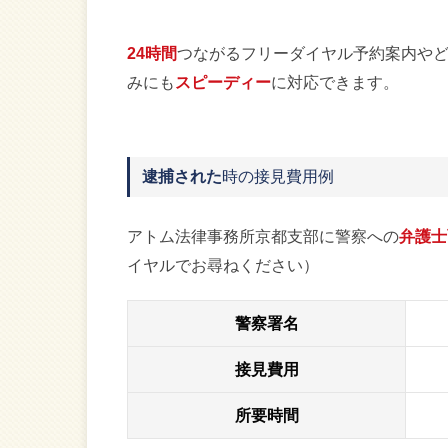
24時間
つながるフリーダイヤル予約案内や
みにも
スピーディー
に対応できます。
逮捕された
時の接見費用例
アトム法律事務所京都支部に警察への
弁護士
イヤルでお尋ねください）
警察署名
接見費用
所要時間