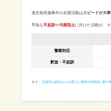
過失致死傷事件の弁護活動は
スピードが大事
早急な
不起訴
や
勾留阻止
に向けた活動が、そ
警察対応
釈放・不起訴
タグ：
京都市山科区から弁護士に無料法律相談
,
暴行