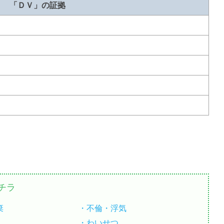
「ＤＶ」の証拠
チラ
棄
不倫・浮気
わいせつ