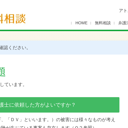
アト
HOME
無料相談
弁護
確認ください。
題
しています。
護士に依頼した方がよいですか？
下、「ＤＶ」といいます。）の被害には様々なものが考え
危険が生じている事案も存在します（Ｑ２参照）。