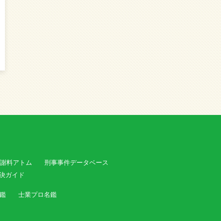
謝料アトム
刑事事件データベース
決ガイド
鑑
士業プロ名鑑