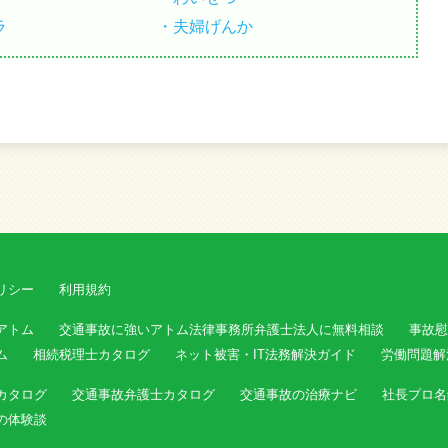
ラ
夫婦げんか
リシー
利用規約
アトム
交通事故に強いアトム法律事務所弁護士法人に無料相談
事故慰
ム
相続税理士カタログ
ネット被害・IT法務解決ガイド
労働問題解
カタログ
交通事故弁護士カタログ
交通事故の治療ナビ
社長プロ名
の体験談