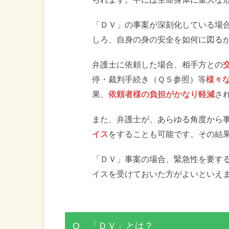
「ＤＶ」の事案が深刻化している場
しろ、自身の身の安全を如何に図る
弁護士に依頼した場合、相手方との
停・裁判手続き（Ｑ５参照）等
様々
果、
依頼者様の負担がかなり軽減
さ
また、弁護士が、あらゆる角度から
イス
をすることも可能です。その結
「ＤＶ」事案の場合、緊急性を要す
イスを受けておいた方がよいといえ
Q 「ＤＶ」とは？