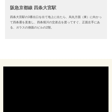
阪急京都線 四条大宮駅
四条大宮駅の3番出口を出て地上に出たら、烏丸方面（東）に向かっ
て四条通を直進し、四条堀川の交差点を渡ってすぐ、正面左手にあ
る、ガラスの側面のビルの2階。