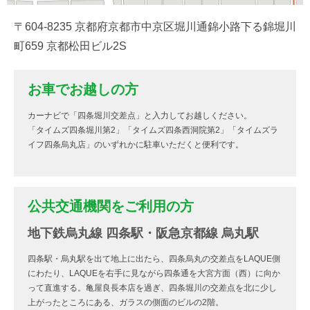
〒604-8235 京都府京都市中京区堀川通錦小路下る錦堀川
町659 京都松田ビル2S
お車でお越しの方
カーナビで「四条堀川交差点」と入力してお越しください。
「タイムズ四条堀川第2」「タイムズ四条西洞院第2」「タイムズラ
イフ四条烏丸店」のいずれかに駐車いただくと便利です。
公共交通機関をご利用の方
地下鉄烏丸線 四条駅・阪急京都線 烏丸駅
四条駅・烏丸駅を出て地上に出たら、四条烏丸の交差点をLAQUE側
にわたり、LAQUEを右手に見ながら四条通を大宮方面（西）に向か
って直進する。亀屋良長本店を過ぎ、四条堀川の交差点を北に少し
上がったところにある、ガラスの側面のビルの2階。