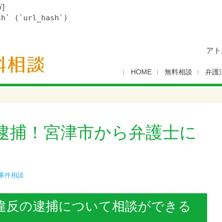
']
sh` (`url_hash`)
アト
HOME
無料相談
弁護
逮捕！宮津市から弁護士に
事件相談
違反の逮捕について相談ができる