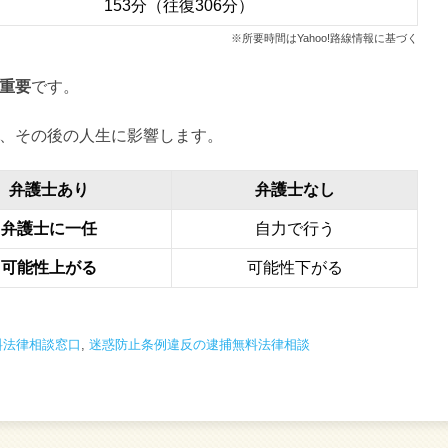
153分（往復306分）
※所要時間はYahoo!路線情報に基づく
重要
です。
、その後の人生に影響します。
弁護士あり
弁護士なし
弁護士に一任
自力で行う
可能性上がる
可能性下がる
料法律相談窓口
,
迷惑防止条例違反の逮捕無料法律相談