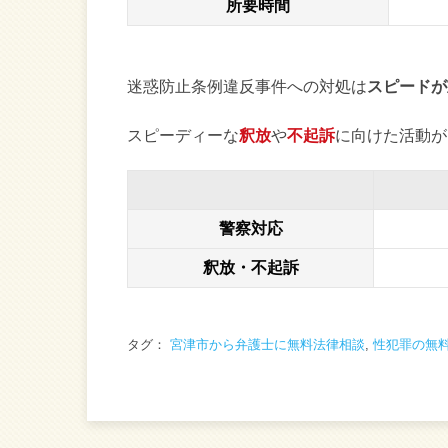
所要時間
迷惑防止条例違反事件への対処は
スピードが
スピーディーな
釈放
や
不起訴
に向けた活動が
警察対応
釈放・不起訴
タグ：
宮津市から弁護士に無料法律相談
,
性犯罪の無