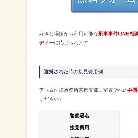
好きな場所から利用可能な
刑事事件LINE相
ディー
に応じられます。
逮捕された
時の接見費用例
アトム法律事務所京都支部に留置所への
弁護
ください）
警察署名
接見費用