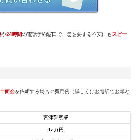
談
や
24時間
の電話予約窓口で、急を要する不安にも
スピー
士面会
を依頼する場合の費用例（詳しくはお電話でお尋ね
宮津警察署
13万円