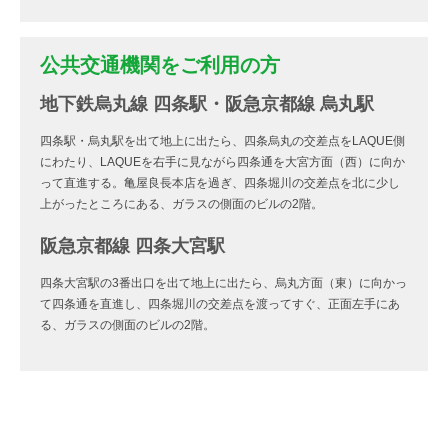
公共交通機関をご利用の方
地下鉄烏丸線 四条駅・阪急京都線 烏丸駅
四条駅・烏丸駅を出て地上に出たら、四条烏丸の交差点をLAQUE側
にわたり、LAQUEを右手に見ながら四条通を大宮方面（西）に向か
って直進する。亀屋良長本店を過ぎ、四条堀川の交差点を北に少し
上がったところにある、ガラスの側面のビルの2階。
阪急京都線 四条大宮駅
四条大宮駅の3番出口を出て地上に出たら、烏丸方面（東）に向かっ
て四条通を直進し、四条堀川の交差点を渡ってすぐ、正面左手にあ
る、ガラスの側面のビルの2階。