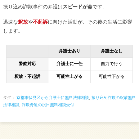
振り込め詐欺事件の弁護は
スピードが命
です。
迅速な
釈放
や
不起訴
に向けた活動が、その後の生活に影響
します。
弁護士あり
弁護士なし
警察対応
弁護士に一任
自力で行う
釈放・不起訴
可能性上がる
可能性下がる
タグ：
京都市伏見区から弁護士に無料法律相談
,
振り込め詐欺の釈放無料
法律相談
,
詐欺脅迫の祝日無料相談受付