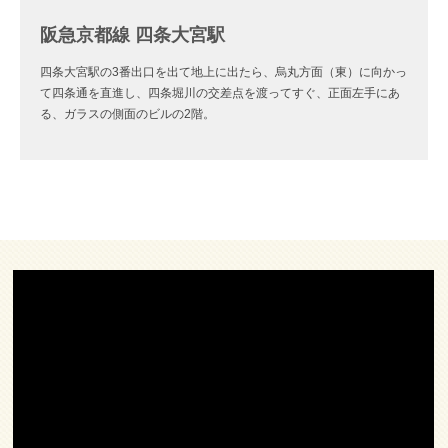
阪急京都線 四条大宮駅
四条大宮駅の3番出口を出て地上に出たら、烏丸方面（東）に向かっ
て四条通を直進し、四条堀川の交差点を渡ってすぐ、正面左手にあ
る、ガラスの側面のビルの2階。