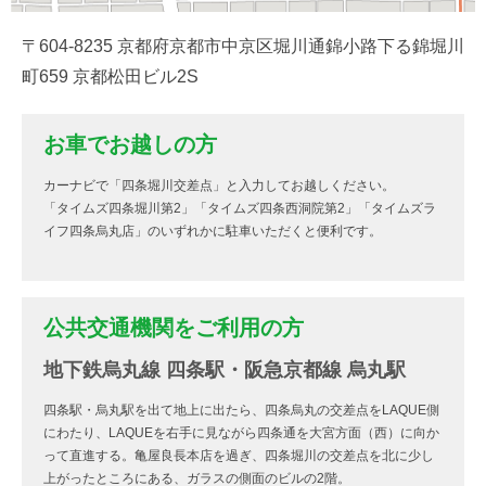
〒604-8235 京都府京都市中京区堀川通錦小路下る錦堀川
町659 京都松田ビル2S
お車でお越しの方
カーナビで「四条堀川交差点」と入力してお越しください。
「タイムズ四条堀川第2」「タイムズ四条西洞院第2」「タイムズラ
イフ四条烏丸店」のいずれかに駐車いただくと便利です。
公共交通機関をご利用の方
地下鉄烏丸線 四条駅・阪急京都線 烏丸駅
四条駅・烏丸駅を出て地上に出たら、四条烏丸の交差点をLAQUE側
にわたり、LAQUEを右手に見ながら四条通を大宮方面（西）に向か
って直進する。亀屋良長本店を過ぎ、四条堀川の交差点を北に少し
上がったところにある、ガラスの側面のビルの2階。