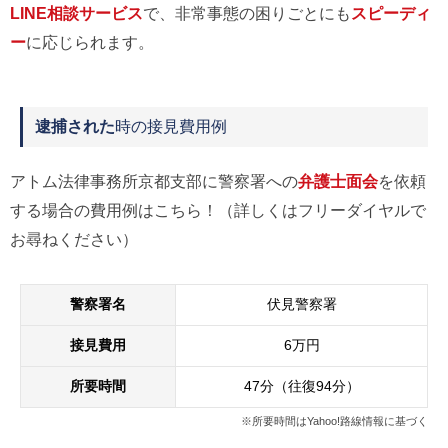
LINE相談サービス
で、非常事態の困りごとにも
スピーディ
ー
に応じられます。
逮捕された
時の接見費用例
アトム法律事務所京都支部に警察署への
弁護士面会
を依頼
する場合の費用例はこちら！（詳しくはフリーダイヤルで
お尋ねください）
警察署名
伏見警察署
接見費用
6万円
所要時間
47分（往復94分）
※所要時間はYahoo!路線情報に基づく