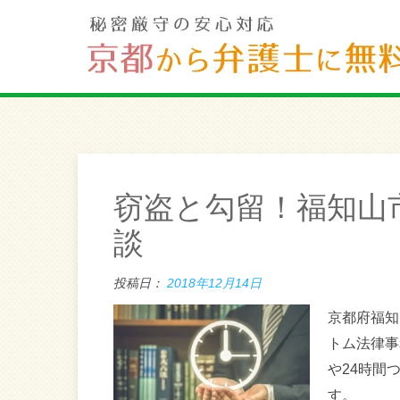
窃盗と勾留！福知山
談
投稿日：
2018年12月14日
京都府福知
トム法律事
や24時間
す。