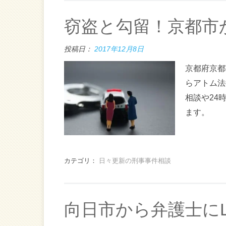
窃盗と勾留！京都市
投稿日：
2017年12月8日
京都府京都
らアトム法
相談や24
ます。
カテゴリ：
日々更新の刑事事件相談
向日市から弁護士にL