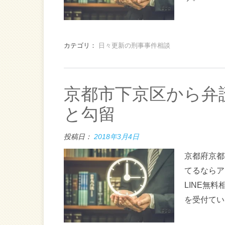
カテゴリ：
日々更新の刑事事件相談
京都市下京区から弁
と勾留
投稿日：
2018年3月4日
京都府京都
てるならア
LINE無
を受付てい