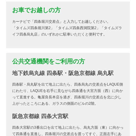
お車でお越しの方
カーナビで「四条堀川交差点」と入力してお越しください。
「タイムズ四条堀川第2」「タイムズ四条西洞院第2」「タイムズラ
イフ四条烏丸店」のいずれかに駐車いただくと便利です。
公共交通機関をご利用の方
地下鉄烏丸線 四条駅・阪急京都線 烏丸駅
四条駅・烏丸駅を出て地上に出たら、四条烏丸の交差点をLAQUE側
にわたり、LAQUEを右手に見ながら四条通を大宮方面（西）に向か
って直進する。亀屋良長本店を過ぎ、四条堀川の交差点を北に少し
上がったところにある、ガラスの側面のビルの2階。
阪急京都線 四条大宮駅
四条大宮駅の3番出口を出て地上に出たら、烏丸方面（東）に向かっ
て四条通を直進し、四条堀川の交差点を渡ってすぐ、正面左手にあ