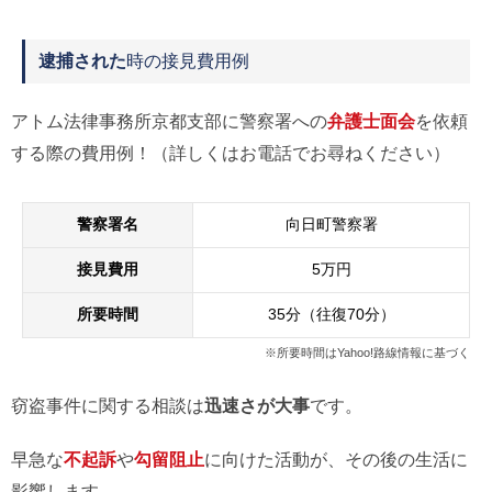
逮捕された
時の接見費用例
アトム法律事務所京都支部に警察署への
弁護士面会
を依頼
する際の費用例！（詳しくはお電話でお尋ねください）
警察署名
向日町警察署
接見費用
5万円
所要時間
35分（往復70分）
※所要時間はYahoo!路線情報に基づく
窃盗事件に関する相談は
迅速さが大事
です。
早急な
不起訴
や
勾留阻止
に向けた活動が、その後の生活に
影響します。