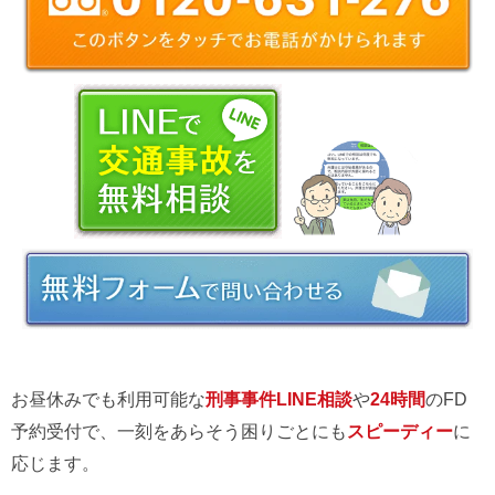
お昼休みでも利用可能な
刑事事件LINE相談
や
24時間
のFD
予約受付で、一刻をあらそう困りごとにも
スピーディー
に
応じます。