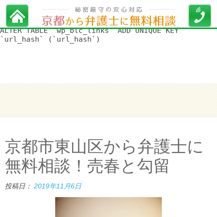
WordPress データベースエラー:
[Duplicate entry '' for key
'url_hash']
ALTER TABLE `wp_blc_links` ADD UNIQUE KEY
`url_hash` (`url_hash`)
京都市東山区から弁護士に
無料相談！売春と勾留
投稿日：
2019年11月6日