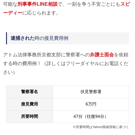
可能な
刑事事件LINE相談
で、一刻を争う不安ごとにも
スピ
ーディー
に応じられます。
逮捕された
時の接見費用例
アトム法律事務所京都支部に警察署への
弁護士面会
を依頼
する時の費用例！（詳しくはフリーダイヤルにお電話くだ
さい）
警察署名
伏見警察署
接見費用
6万円
所要時間
47分（往復94分）
※所要時間はYahoo!路線情報に基づく