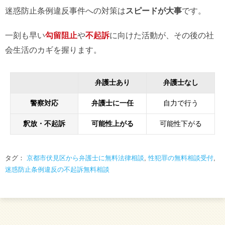
迷惑防止条例違反事件への対策は
スピードが大事
です。
一刻も早い
勾留阻止
や
不起訴
に向けた活動が、その後の社
会生活のカギを握ります。
弁護士あり
弁護士なし
警察対応
弁護士に一任
自力で行う
釈放・不起訴
可能性上がる
可能性下がる
タグ：
京都市伏見区から弁護士に無料法律相談
,
性犯罪の無料相談受付
,
迷惑防止条例違反の不起訴無料相談