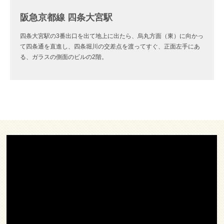
阪急京都線 四条大宮駅
四条大宮駅の3番出口を出て地上に出たら、烏丸方面（東）に向かっ
て四条通を直進し、四条堀川の交差点を渡ってすぐ、正面左手にあ
る、ガラスの側面のビルの2階。