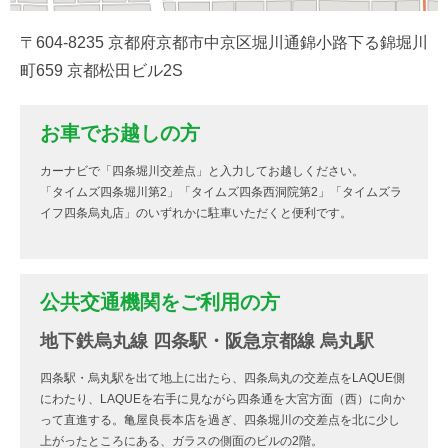
〒604-8235 京都府京都市中京区堀川通錦小路下る錦堀川
町659 京都松田ビル2S
お車でお越しの方
カーナビで「四条堀川交差点」と入力してお越しください。
「タイムズ四条堀川第2」「タイムズ四条西洞院第2」「タイムズラ
イフ四条烏丸店」のいずれかに駐車いただくと便利です。
公共交通機関をご利用の方
地下鉄烏丸線 四条駅・阪急京都線 烏丸駅
四条駅・烏丸駅を出て地上に出たら、四条烏丸の交差点をLAQUE側
にわたり、LAQUEを右手に見ながら四条通を大宮方面（西）に向か
って直進する。亀屋良長本店を過ぎ、四条堀川の交差点を北に少し
上がったところにある、ガラスの側面のビルの2階。