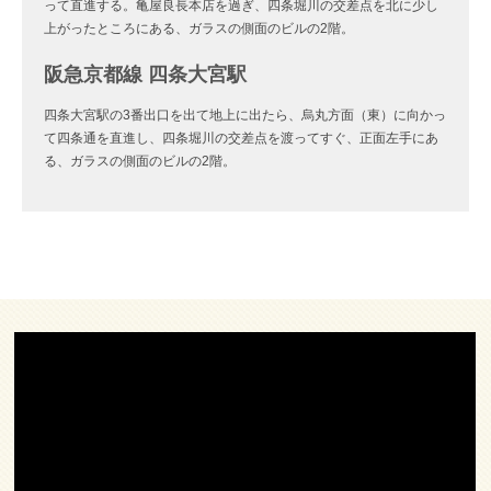
って直進する。亀屋良長本店を過ぎ、四条堀川の交差点を北に少し
上がったところにある、ガラスの側面のビルの2階。
阪急京都線 四条大宮駅
四条大宮駅の3番出口を出て地上に出たら、烏丸方面（東）に向かっ
て四条通を直進し、四条堀川の交差点を渡ってすぐ、正面左手にあ
る、ガラスの側面のビルの2階。