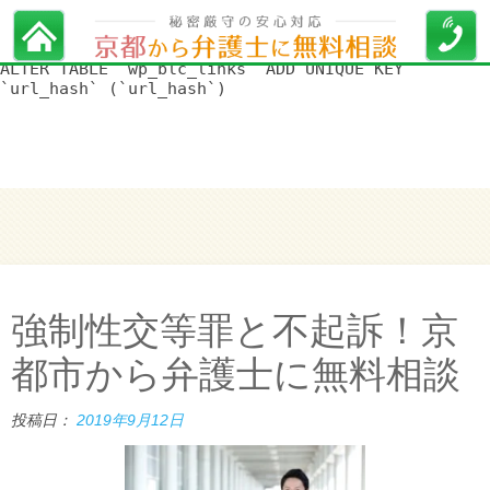
WordPress データベースエラー:
[Duplicate entry '' for key
'url_hash']
ALTER TABLE `wp_blc_links` ADD UNIQUE KEY
`url_hash` (`url_hash`)
強制性交等罪と不起訴！京
都市から弁護士に無料相談
投稿日：
2019年9月12日