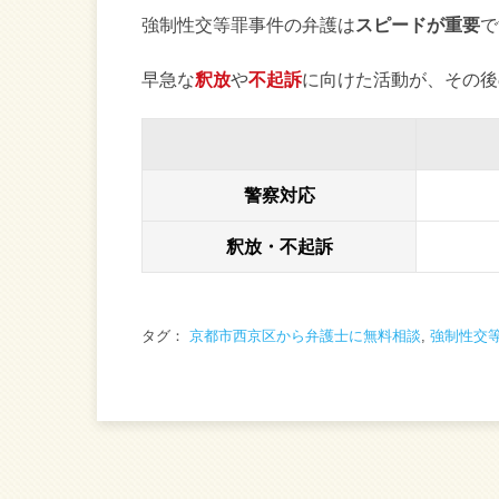
強制性交等罪事件の弁護は
スピードが重要
で
早急な
釈放
や
不起訴
に向けた活動が、その後
警察対応
釈放・不起訴
タグ：
京都市西京区から弁護士に無料相談
,
強制性交