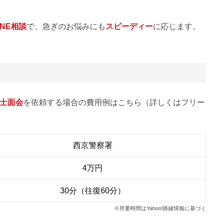
INE相談
で、急ぎのお悩みにも
スピーディー
に応じます。
士面会
を依頼する場合の費用例はこちら（詳しくはフリー
西京警察署
4万円
30分（往復60分）
※所要時間はYahoo!路線情報に基づく