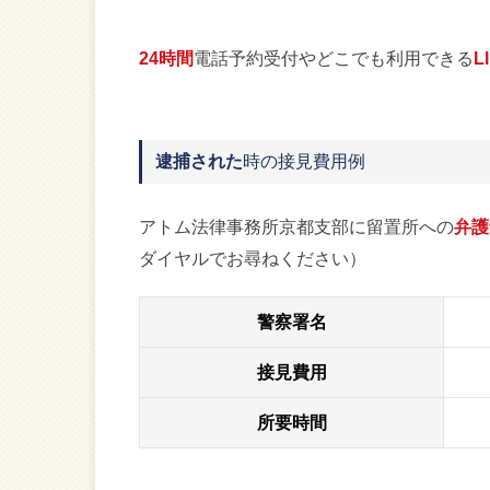
24時間
電話予約受付やどこでも利用できる
L
逮捕された
時の接見費用例
アトム法律事務所京都支部に留置所への
弁護
ダイヤルでお尋ねください）
警察署名
接見費用
所要時間