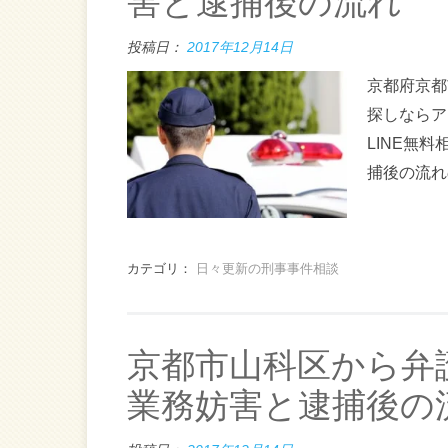
害と逮捕後の流れ
投稿日：
2017年12月14日
京都府京都
探しならア
LINE無
捕後の流れ
カテゴリ：
日々更新の刑事事件相談
京都市山科区から弁
業務妨害と逮捕後の