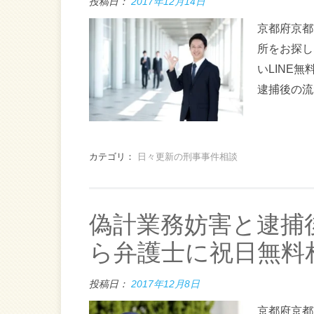
投稿日：
2017年12月14日
京都府京都
所をお探し
いLINE
逮捕後の流
カテゴリ：
日々更新の刑事事件相談
偽計業務妨害と逮捕
ら弁護士に祝日無料
投稿日：
2017年12月8日
京都府京都