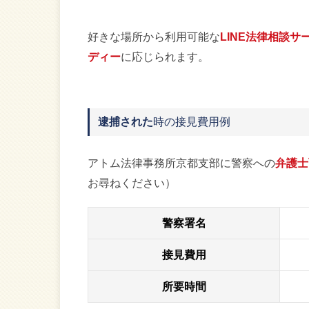
好きな場所から利用可能な
LINE法律相談サ
ディー
に応じられます。
逮捕された
時の接見費用例
アトム法律事務所京都支部に警察への
弁護士
お尋ねください）
警察署名
接見費用
所要時間