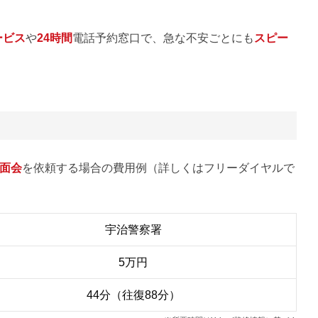
ービス
や
24時間
電話予約窓口で、急な不安ごとにも
スピー
面会
を依頼する場合の費用例（詳しくはフリーダイヤルで
宇治警察署
5万円
44分（往復88分）