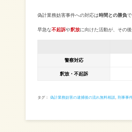
偽計業務妨害事件への対応は
時間との勝負
で
早急な
不起訴
や
釈放
に向けた活動が、その後
警察対応
釈放・不起訴
タグ：
偽計業務妨害の逮捕後の流れ無料相談
,
刑事事