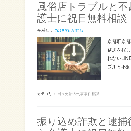
風俗店トラブルと不
護士に祝日無料相談
投稿日：
2019年8月31日
京都府京都
務所を探し
れないLI
ブルと不起
カテゴリ：
日々更新の刑事事件相談
振り込め詐欺と逮捕