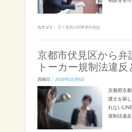
相談を受付
カテゴリ：
日々更新の刑事事件相談
京都市伏見区から弁
トーカー規制法違反
投稿日：
2019年10月8日
京都府京都
護士を探し
れないLI
規制法違反