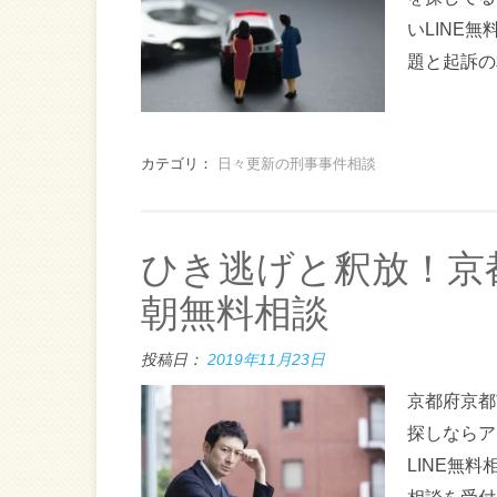
いLINE
題と起訴の
カテゴリ：
日々更新の刑事事件相談
ひき逃げと釈放！京
朝無料相談
投稿日：
2019年11月23日
京都府京都
探しならア
LINE無