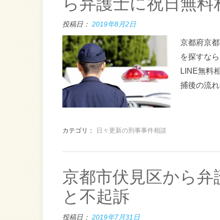
ら弁護士に祝日無料
投稿日：
2019年8月2日
京都府京都
を探すなら
LINE無
捕後の流れ
カテゴリ：
日々更新の刑事事件相談
京都市伏見区から弁
と不起訴
投稿日：
2019年7月31日