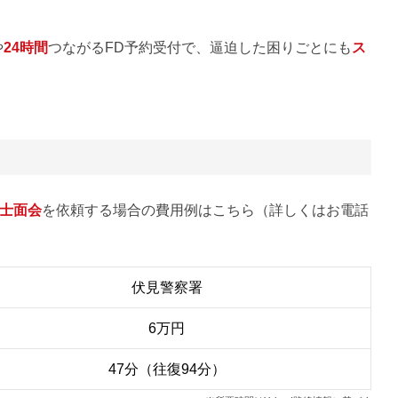
や
24時間
つながるFD予約受付で、逼迫した困りごとにも
ス
士面会
を依頼する場合の費用例はこちら（詳しくはお電話
伏見警察署
6万円
47分（往復94分）