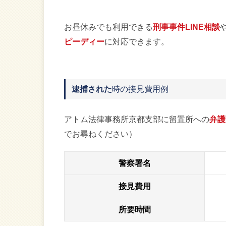
お昼休みでも利用できる
刑事事件LINE相談
ピーディー
に対応できます。
逮捕された
時の接見費用例
アトム法律事務所京都支部に留置所への
弁護
でお尋ねください）
警察署名
接見費用
所要時間