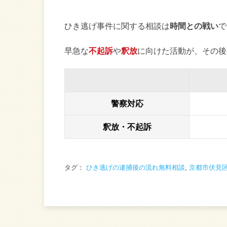
ひき逃げ事件に関する相談は
時間との戦い
で
早急な
不起訴
や
釈放
に向けた活動が、その後
警察対応
釈放・不起訴
タグ：
ひき逃げの逮捕後の流れ無料相談
,
京都市伏見