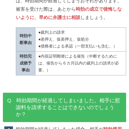
は、時効期間が経過してしまうおそれがあります。
被害を受けた際は、あとから
時効の成立で後悔しな
いように、早めに弁護士に相談
しましょう。
●裁判上の請求
時効中
●差押え、仮差押え、仮処分
断事由
●債務者による承認（一部支払いも含む。）
時効完
●内容証明郵便による催告（中断するために
成猶予
は、催告から６カ月以内の裁判上の請求が必
事由
要。）
Q 時効期間が経過してしまいました。相手に慰
謝料を請求することはできないのでしょう
か？
時効期間が経過してしまった場合、相手が
時効援用