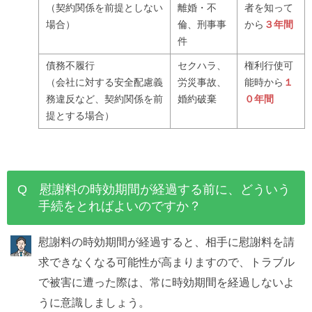
（契約関係を前提としない
離婚・不
者を知って
場合）
倫、刑事事
から
３年間
件
債務不履行
セクハラ、
権利行使可
（会社に対する安全配慮義
労災事故、
能時から
１
務違反など、契約関係を前
婚約破棄
０年間
提とする場合）
Q 慰謝料の時効期間が経過する前に、どういう
手続をとればよいのですか？
慰謝料の時効期間が経過すると、相手に慰謝料を請
求できなくなる可能性が高まりますので、トラブル
で被害に遭った際は、常に時効期間を経過しないよ
うに意識しましょう。