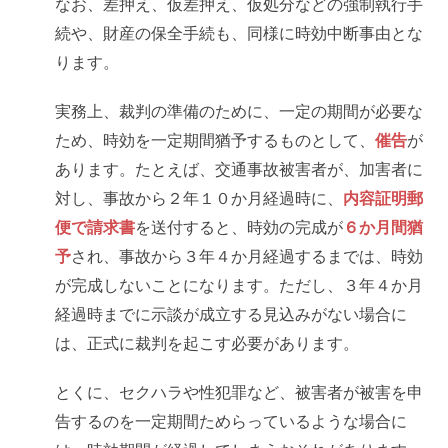
なお、差押え、仮差押え、仮処分などの強制執行手
続や、財産の保全手続も、同様に時効中断事由とな
ります。
実務上、裁判の準備のために、一定の期間が必要な
ため、時効を一定期間猶予するものとして、
催告
が
あります。たとえば、交通事故被害者が、加害者に
対し、事故から２年１０か月経過時に、
内容証明郵
便で請求書
を送付すると、時効の完成が
６か月間猶
予
され、事故から３年４か月経過するまでは、時効
が完成しないことになります。ただし、３年４か月
経過時までに示談が成立する見込みがない場合に
は、正式に裁判を起こす必要があります。
とくに、セクハラや性犯罪など、被害者が被害を申
告するのを一定期間ためらっているような場合に