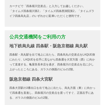
カーナビで「四条堀川交差点」と入力してお越しください。
「タイムズ四条堀川第2」「タイムズ四条西洞院第2」「タイムズラ
イフ四条烏丸店」のいずれかに駐車いただくと便利です。
公共交通機関をご利用の方
地下鉄烏丸線 四条駅・阪急京都線 烏丸駅
四条駅・烏丸駅を出て地上に出たら、四条烏丸の交差点をLAQUE側
にわたり、LAQUEを右手に見ながら四条通を大宮方面（西）に向か
って直進する。亀屋良長本店を過ぎ、四条堀川の交差点を北に少し
上がったところにある、ガラスの側面のビルの2階。
阪急京都線 四条大宮駅
四条大宮駅の3番出口を出て地上に出たら、烏丸方面（東）に向かっ
て四条通を直進し、四条堀川の交差点を渡ってすぐ、正面左手にあ
る、ガラスの側面のビルの2階。