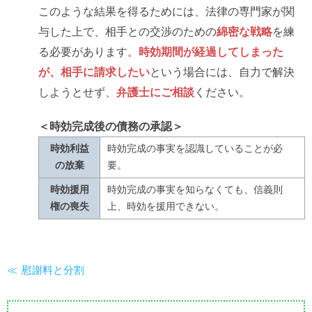
このような結果を得るためには、法律の専門家が関
与した上で、相手との交渉のための
綿密な戦略
を練
る必要があります。
時効期間が経過してしまった
が、相手に請求したい
という場合には、自力で解決
しようとせず、
弁護士にご相談
ください。
＜時効完成後の債務の承認＞
時効利益
時効完成の事実を認識していることが必
の放棄
要。
時効援用
時効完成の事実を知らなくても、信義則
権の喪失
上、時効を援用できない。
慰謝料と分割