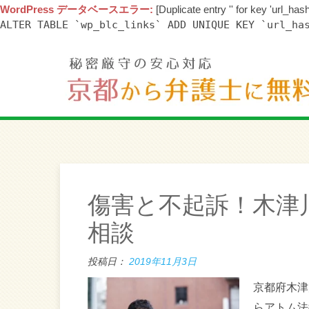
WordPress データベースエラー:
[Duplicate entry '' for key 'url_hash
ALTER TABLE `wp_blc_links` ADD UNIQUE KEY `url_ha
傷害と不起訴！木津
相談
投稿日：
2019年11月3日
京都府木津
らアトム法