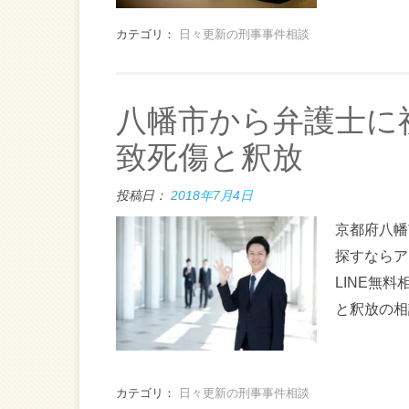
カテゴリ：
日々更新の刑事事件相談
八幡市から弁護士に
致死傷と釈放
投稿日：
2018年7月4日
京都府八幡
探すならア
LINE無
と釈放の相
カテゴリ：
日々更新の刑事事件相談