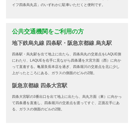
イフ四条烏丸店」のいずれかに駐車いただくと便利です。
公共交通機関をご利用の方
地下鉄烏丸線 四条駅・阪急京都線 烏丸駅
四条駅・烏丸駅を出て地上に出たら、四条烏丸の交差点をLAQUE側
にわたり、LAQUEを右手に見ながら四条通を大宮方面（西）に向か
って直進する。亀屋良長本店を過ぎ、四条堀川の交差点を北に少し
上がったところにある、ガラスの側面のビルの2階。
阪急京都線 四条大宮駅
四条大宮駅の3番出口を出て地上に出たら、烏丸方面（東）に向かっ
て四条通を直進し、四条堀川の交差点を渡ってすぐ、正面左手にあ
る、ガラスの側面のビルの2階。