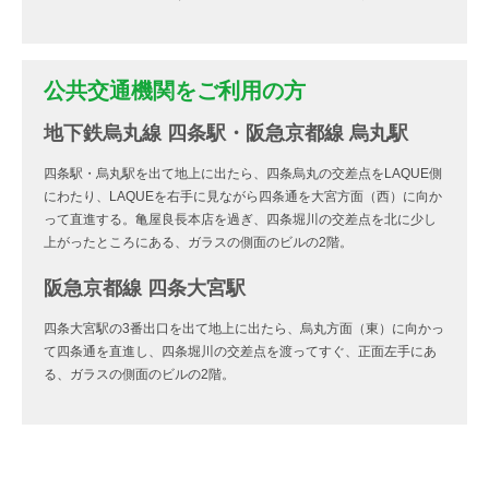
公共交通機関をご利用の方
地下鉄烏丸線 四条駅・阪急京都線 烏丸駅
四条駅・烏丸駅を出て地上に出たら、四条烏丸の交差点をLAQUE側
にわたり、LAQUEを右手に見ながら四条通を大宮方面（西）に向か
って直進する。亀屋良長本店を過ぎ、四条堀川の交差点を北に少し
上がったところにある、ガラスの側面のビルの2階。
阪急京都線 四条大宮駅
四条大宮駅の3番出口を出て地上に出たら、烏丸方面（東）に向かっ
て四条通を直進し、四条堀川の交差点を渡ってすぐ、正面左手にあ
る、ガラスの側面のビルの2階。