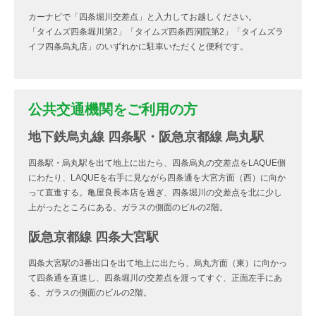
カーナビで「四条堀川交差点」と入力してお越しください。
「タイムズ四条堀川第2」「タイムズ四条西洞院第2」「タイムズラ
イフ四条烏丸店」のいずれかに駐車いただくと便利です。
公共交通機関をご利用の方
地下鉄烏丸線 四条駅・阪急京都線 烏丸駅
四条駅・烏丸駅を出て地上に出たら、四条烏丸の交差点をLAQUE側
にわたり、LAQUEを右手に見ながら四条通を大宮方面（西）に向か
って直進する。亀屋良長本店を過ぎ、四条堀川の交差点を北に少し
上がったところにある、ガラスの側面のビルの2階。
阪急京都線 四条大宮駅
四条大宮駅の3番出口を出て地上に出たら、烏丸方面（東）に向かっ
て四条通を直進し、四条堀川の交差点を渡ってすぐ、正面左手にあ
る、ガラスの側面のビルの2階。