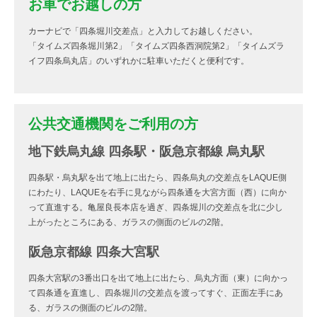
お車でお越しの方
カーナビで「四条堀川交差点」と入力してお越しください。
「タイムズ四条堀川第2」「タイムズ四条西洞院第2」「タイムズラ
イフ四条烏丸店」のいずれかに駐車いただくと便利です。
公共交通機関をご利用の方
地下鉄烏丸線 四条駅・阪急京都線 烏丸駅
四条駅・烏丸駅を出て地上に出たら、四条烏丸の交差点をLAQUE側
にわたり、LAQUEを右手に見ながら四条通を大宮方面（西）に向か
って直進する。亀屋良長本店を過ぎ、四条堀川の交差点を北に少し
上がったところにある、ガラスの側面のビルの2階。
阪急京都線 四条大宮駅
四条大宮駅の3番出口を出て地上に出たら、烏丸方面（東）に向かっ
て四条通を直進し、四条堀川の交差点を渡ってすぐ、正面左手にあ
る、ガラスの側面のビルの2階。