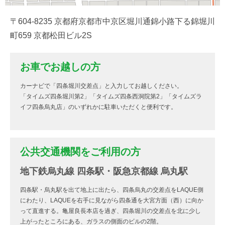
〒604-8235 京都府京都市中京区堀川通錦小路下る錦堀川
町659 京都松田ビル2S
お車でお越しの方
カーナビで「四条堀川交差点」と入力してお越しください。
「タイムズ四条堀川第2」「タイムズ四条西洞院第2」「タイムズラ
イフ四条烏丸店」のいずれかに駐車いただくと便利です。
公共交通機関をご利用の方
地下鉄烏丸線 四条駅・阪急京都線 烏丸駅
四条駅・烏丸駅を出て地上に出たら、四条烏丸の交差点をLAQUE側
にわたり、LAQUEを右手に見ながら四条通を大宮方面（西）に向か
って直進する。亀屋良長本店を過ぎ、四条堀川の交差点を北に少し
上がったところにある、ガラスの側面のビルの2階。