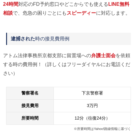
24時間
対応のFD予約窓口やどこからでも使える
LINE無料
相談
で、危急の困りごとにも
スピーディー
に対応します。
逮捕された
時の接見費用例
アトム法律事務所京都支部に留置場への
弁護士面会
を依頼
する時の費用例！（詳しくはフリーダイヤルにお電話くだ
さい）
警察署名
下京警察署
接見費用
3万円
所要時間
12分（往復24分）
※所要時間はYahoo!路線情報に基づく