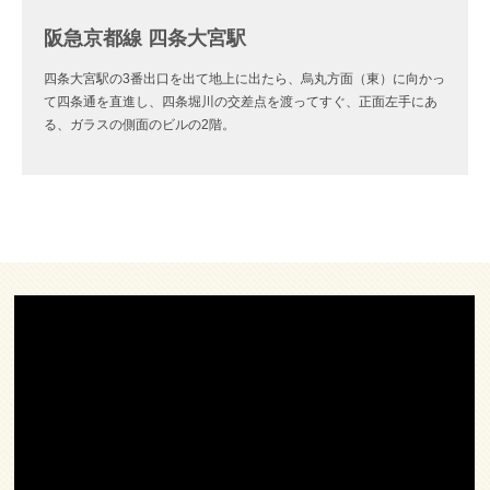
阪急京都線 四条大宮駅
四条大宮駅の3番出口を出て地上に出たら、烏丸方面（東）に向かっ
て四条通を直進し、四条堀川の交差点を渡ってすぐ、正面左手にあ
る、ガラスの側面のビルの2階。