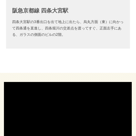
阪急京都線 四条大宮駅
四条大宮駅の3番出口を出て地上に出たら、烏丸方面（東）に向かっ
て四条通を直進し、四条堀川の交差点を渡ってすぐ、正面左手にあ
る、ガラスの側面のビルの2階。