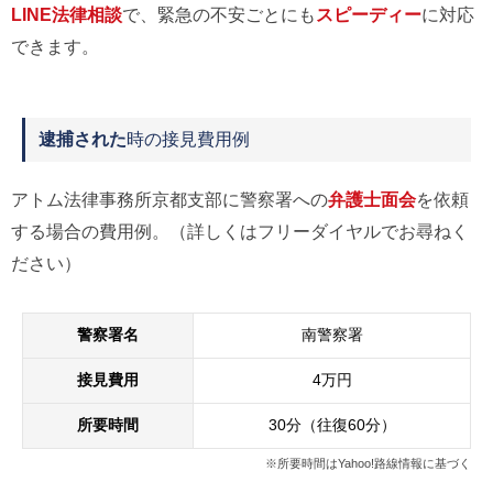
LINE法律相談
で、緊急の不安ごとにも
スピーディー
に対応
できます。
逮捕された
時の接見費用例
アトム法律事務所京都支部に警察署への
弁護士面会
を依頼
する場合の費用例。（詳しくはフリーダイヤルでお尋ねく
ださい）
警察署名
南警察署
接見費用
4万円
所要時間
30分（往復60分）
※所要時間はYahoo!路線情報に基づく