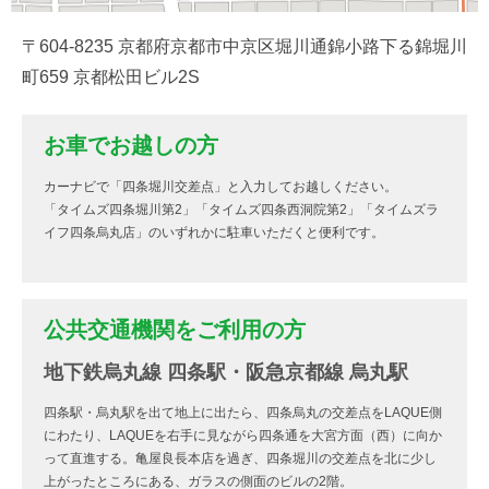
〒604-8235 京都府京都市中京区堀川通錦小路下る錦堀川
町659 京都松田ビル2S
お車でお越しの方
カーナビで「四条堀川交差点」と入力してお越しください。
「タイムズ四条堀川第2」「タイムズ四条西洞院第2」「タイムズラ
イフ四条烏丸店」のいずれかに駐車いただくと便利です。
公共交通機関をご利用の方
地下鉄烏丸線 四条駅・阪急京都線 烏丸駅
四条駅・烏丸駅を出て地上に出たら、四条烏丸の交差点をLAQUE側
にわたり、LAQUEを右手に見ながら四条通を大宮方面（西）に向か
って直進する。亀屋良長本店を過ぎ、四条堀川の交差点を北に少し
上がったところにある、ガラスの側面のビルの2階。