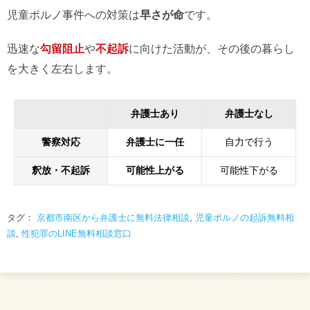
児童ポルノ事件への対策は
早さが命
です。
迅速な
勾留阻止
や
不起訴
に向けた活動が、その後の暮らし
を大きく左右します。
弁護士あり
弁護士なし
警察対応
弁護士に一任
自力で行う
釈放・不起訴
可能性上がる
可能性下がる
タグ：
京都市南区から弁護士に無料法律相談
,
児童ポルノの起訴無料相
談
,
性犯罪のLINE無料相談窓口