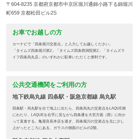
〒604-8235 京都府京都市中京区堀川通錦小路下る錦堀川
町659 京都松田ビル2S
お車でお越しの方
カーナビで「四条堀川交差点」と入力してお越しください。
「タイムズ四条堀川第2」「タイムズ四条西洞院第2」「タイムズラ
イフ四条烏丸店」のいずれかに駐車いただくと便利です。
公共交通機関をご利用の方
地下鉄烏丸線 四条駅・阪急京都線 烏丸駅
四条駅・烏丸駅を出て地上に出たら、四条烏丸の交差点をLAQUE側
にわたり、LAQUEを右手に見ながら四条通を大宮方面（西）に向か
って直進する。亀屋良長本店を過ぎ、四条堀川の交差点を北に少し
上がったところにある、ガラスの側面のビルの2階。