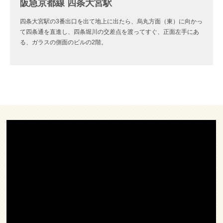
阪急京都線 四条大宮駅
四条大宮駅の3番出口を出て地上に出たら、烏丸方面（東）に向かっ
て四条通を直進し、四条堀川の交差点を渡ってすぐ、正面左手にあ
る、ガラスの側面のビルの2階。