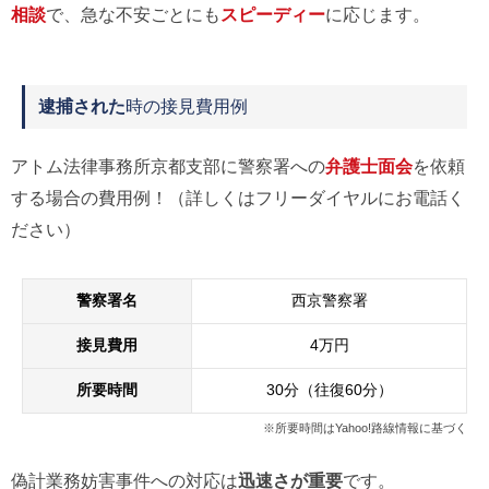
相談
で、急な不安ごとにも
スピーディー
に応じます。
逮捕された
時の接見費用例
アトム法律事務所京都支部に警察署への
弁護士面会
を依頼
する場合の費用例！（詳しくはフリーダイヤルにお電話く
ださい）
警察署名
西京警察署
接見費用
4万円
所要時間
30分（往復60分）
※所要時間はYahoo!路線情報に基づく
偽計業務妨害事件への対応は
迅速さが重要
です。