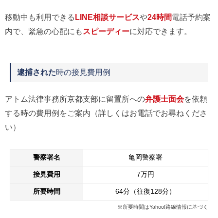
移動中も利用できる
LINE相談サービス
や
24時間
電話予約案
内で、緊急の心配にも
スピーディー
に対応できます。
逮捕された
時の接見費用例
アトム法律事務所京都支部に留置所への
弁護士面会
を依頼
する時の費用例をご案内（詳しくはお電話でお尋ねくださ
い）
警察署名
亀岡警察署
接見費用
7万円
所要時間
64分（往復128分）
※所要時間はYahoo!路線情報に基づく