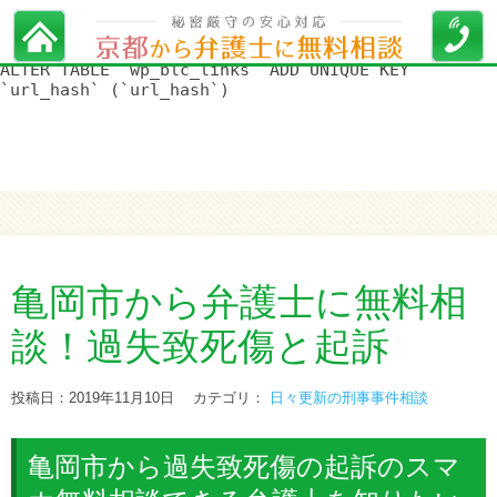
WordPress データベースエラー:
[Duplicate entry '' for key
'url_hash']
ALTER TABLE `wp_blc_links` ADD UNIQUE KEY
`url_hash` (`url_hash`)
亀岡市から弁護士に無料相
談！過失致死傷と起訴
投稿日：2019年11月10日
カテゴリ：
日々更新の刑事事件相談
亀岡市から過失致死傷の起訴のスマ