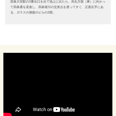
四条大宮駅の3番出口を出て地上に出たら、烏丸方面（東）に向かっ
て四条通を直進し、四条堀川の交差点を渡ってすぐ、正面左手にあ
る、ガラスの側面のビルの2階。