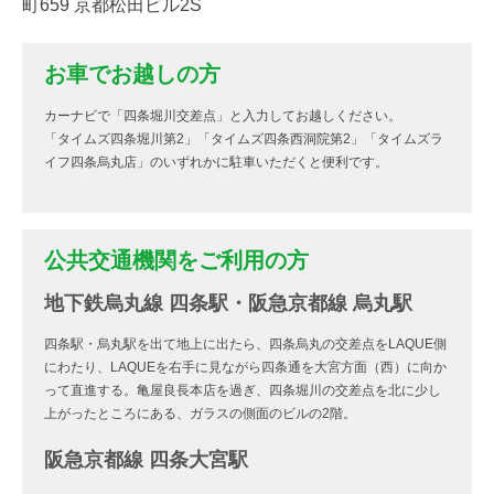
町659 京都松田ビル2S
お車でお越しの方
カーナビで「四条堀川交差点」と入力してお越しください。
「タイムズ四条堀川第2」「タイムズ四条西洞院第2」「タイムズラ
イフ四条烏丸店」のいずれかに駐車いただくと便利です。
公共交通機関をご利用の方
地下鉄烏丸線 四条駅・阪急京都線 烏丸駅
四条駅・烏丸駅を出て地上に出たら、四条烏丸の交差点をLAQUE側
にわたり、LAQUEを右手に見ながら四条通を大宮方面（西）に向か
って直進する。亀屋良長本店を過ぎ、四条堀川の交差点を北に少し
上がったところにある、ガラスの側面のビルの2階。
阪急京都線 四条大宮駅