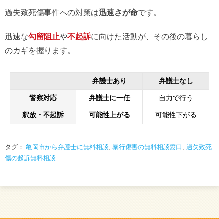
過失致死傷事件への対策は
迅速さが命
です。
迅速な
勾留阻止
や
不起訴
に向けた活動が、その後の暮らし
のカギを握ります。
弁護士あり
弁護士なし
警察対応
弁護士に一任
自力で行う
釈放・不起訴
可能性上がる
可能性下がる
タグ：
亀岡市から弁護士に無料相談
,
暴行傷害の無料相談窓口
,
過失致死
傷の起訴無料相談