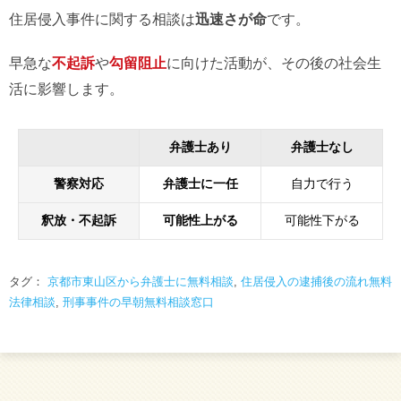
住居侵入事件に関する相談は
迅速さが命
です。
早急な
不起訴
や
勾留阻止
に向けた活動が、その後の社会生
活に影響します。
弁護士あり
弁護士なし
警察対応
弁護士に一任
自力で行う
釈放・不起訴
可能性上がる
可能性下がる
タグ：
京都市東山区から弁護士に無料相談
,
住居侵入の逮捕後の流れ無料
法律相談
,
刑事事件の早朝無料相談窓口