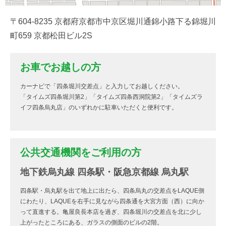
〒604-8235 京都府京都市中京区堀川通錦小路下る錦堀川
町659 京都松田ビル2S
お車でお越しの方
カーナビで「四条堀川交差点」と入力してお越しください。
「タイムズ四条堀川第2」「タイムズ四条西洞院第2」「タイムズラ
イフ四条烏丸店」のいずれかに駐車いただくと便利です。
公共交通機関をご利用の方
地下鉄烏丸線 四条駅・阪急京都線 烏丸駅
四条駅・烏丸駅を出て地上に出たら、四条烏丸の交差点をLAQUE側
にわたり、LAQUEを右手に見ながら四条通を大宮方面（西）に向か
って直進する。亀屋良長本店を過ぎ、四条堀川の交差点を北に少し
上がったところにある、ガラスの側面のビルの2階。