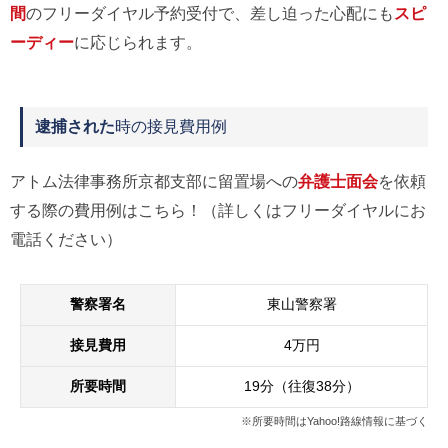
間
のフリーダイヤル予約受付で、差し迫った心配にも
スピ
ーディー
に応じられます。
逮捕された
時の接見費用例
アトム法律事務所京都支部に留置場への
弁護士面会
を依頼
する際の費用例はこちら！（詳しくはフリーダイヤルにお
電話ください）
警察署名
東山警察署
接見費用
4万円
所要時間
19分（往復38分）
※所要時間はYahoo!路線情報に基づく