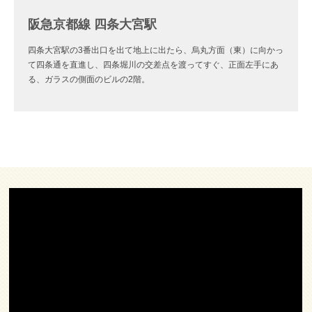
阪急京都線 四条大宮駅
四条大宮駅の3番出口を出て地上に出たら、烏丸方面（東）に向かっ
て四条通を直進し、四条堀川の交差点を渡ってすぐ、正面左手にあ
る、ガラスの側面のビルの2階。