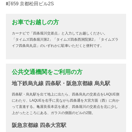
町659 京都松田ビル2S
お車でお越しの方
カーナビで「四条堀川交差点」と入力してお越しください。
「タイムズ四条堀川第2」「タイムズ四条西洞院第2」「タイムズラ
イフ四条烏丸店」のいずれかに駐車いただくと便利です。
公共交通機関をご利用の方
地下鉄烏丸線 四条駅・阪急京都線 烏丸駅
四条駅・烏丸駅を出て地上に出たら、四条烏丸の交差点をLAQUE側
にわたり、LAQUEを右手に見ながら四条通を大宮方面（西）に向か
って直進する。亀屋良長本店を過ぎ、四条堀川の交差点を北に少し
上がったところにある、ガラスの側面のビルの2階。
阪急京都線 四条大宮駅