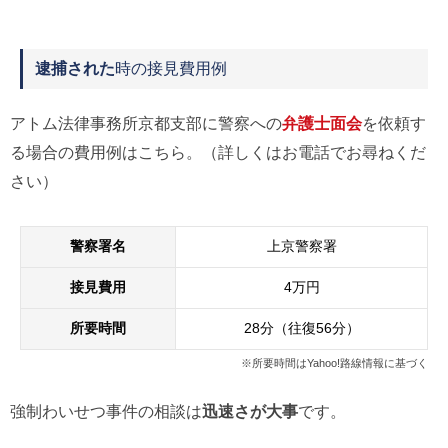
逮捕された
時の接見費用例
アトム法律事務所京都支部に警察への
弁護士面会
を依頼す
る場合の費用例はこちら。（詳しくはお電話でお尋ねくだ
さい）
警察署名
上京警察署
接見費用
4万円
所要時間
28分（往復56分）
※所要時間はYahoo!路線情報に基づく
強制わいせつ事件の相談は
迅速さが大事
です。