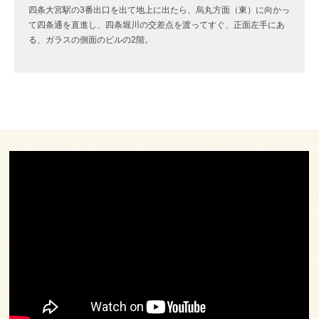
四条大宮駅の3番出口を出て地上に出たら、烏丸方面（東）に向かっ
て四条通を直進し、四条堀川の交差点を渡ってすぐ、正面左手にあ
る、ガラスの側面のビルの2階。