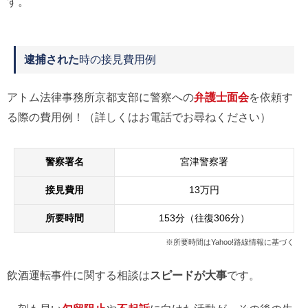
す。
逮捕された
時の接見費用例
アトム法律事務所京都支部に警察への
弁護士面会
を依頼す
る際の費用例！（詳しくはお電話でお尋ねください）
警察署名
宮津警察署
接見費用
13万円
所要時間
153分（往復306分）
※所要時間はYahoo!路線情報に基づく
飲酒運転事件に関する相談は
スピードが大事
です。