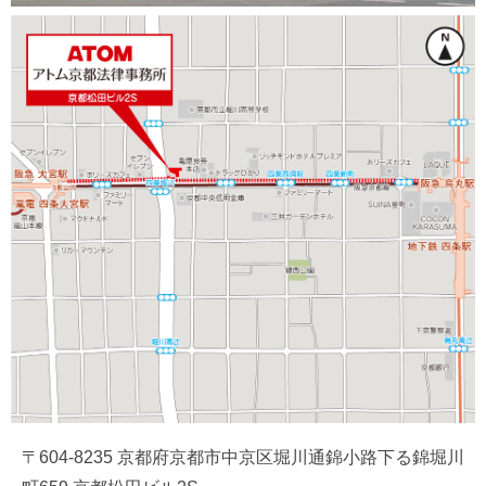
〒604-8235 京都府京都市中京区堀川通錦小路下る錦堀川