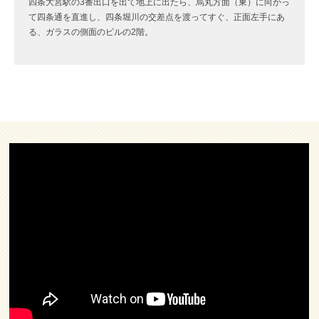
四条大宮駅の3番出口を出て地上に出たら、烏丸方面（東）に向かっ
て四条通を直進し、四条堀川の交差点を渡ってすぐ、正面左手にあ
る、ガラスの側面のビルの2階。