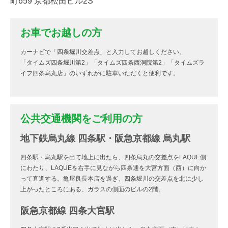
町659 京都松田ビル2S
お車でお越しの方
カーナビで「四条堀川交差点」と入力してお越しください。
「タイムズ四条堀川第2」「タイムズ四条西洞院第2」「タイムズラ
イフ四条烏丸店」のいずれかに駐車いただくと便利です。
公共交通機関をご利用の方
地下鉄烏丸線 四条駅・阪急京都線 烏丸駅
四条駅・烏丸駅を出て地上に出たら、四条烏丸の交差点をLAQUE側
にわたり、LAQUEを右手に見ながら四条通を大宮方面（西）に向か
って直進する。亀屋良長本店を過ぎ、四条堀川の交差点を北に少し
上がったところにある、ガラスの側面のビルの2階。
阪急京都線 四条大宮駅