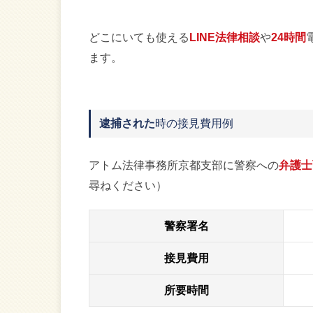
どこにいても使える
LINE法律相談
や
24時間
ます。
逮捕された
時の接見費用例
アトム法律事務所京都支部に警察への
弁護士
尋ねください）
警察署名
接見費用
所要時間