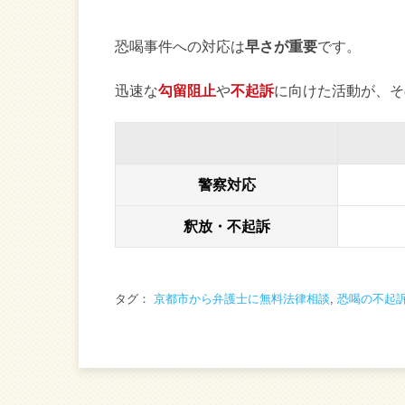
恐喝事件への対応は
早さが重要
です。
迅速な
勾留阻止
や
不起訴
に向けた活動が、そ
警察対応
釈放・不起訴
タグ：
京都市から弁護士に無料法律相談
,
恐喝の不起