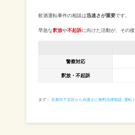
飲酒運転事件の相談は
迅速さが重要
です。
早急な
釈放
や
不起訴
に向けた活動が、その後
警察対応
釈放・不起訴
タグ：
京都市下京区から弁護士に無料法律相談
,
運転