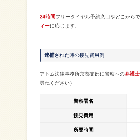
24時間
フリーダイヤル予約窓口やどこから
ィー
に応じます。
逮捕された
時の接見費用例
アトム法律事務所京都支部に警察への
弁護士
尋ねください）
警察署名
接見費用
所要時間