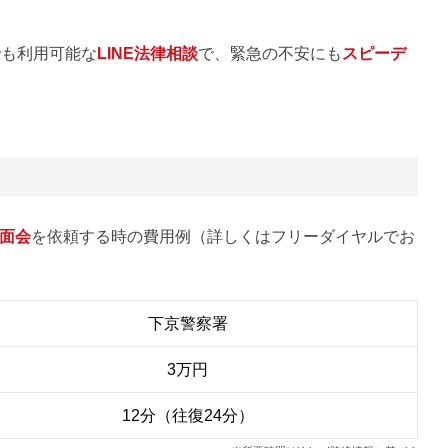
でも利用可能な
LINE法律相談
で、緊急の不安にも
スピーデ
面会
を依頼する時の費用例（詳しくはフリーダイヤルでお
下京警察署
3万円
12分（往復24分）