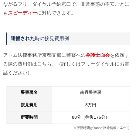
ながるフリーダイヤル予約窓口で、非常事態の不安ごとに
も
スピーディー
に対応できます。
逮捕された
時の接見費用例
アトム法律事務所京都支部に警察への
弁護士面会
を依頼す
る際の費用例はこちら。（詳しくはフリーダイヤルにお電
話ください）
警察署名
南丹警察署
接見費用
8万円
所要時間
88分（往復176分）
※所要時間はYahoo!路線情報に基づく