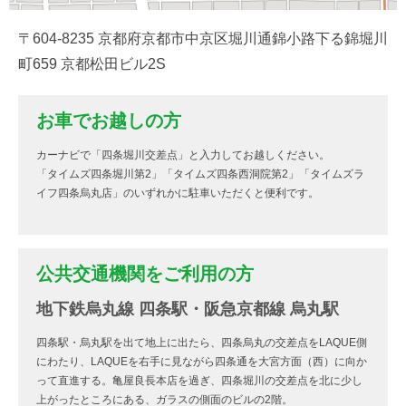
〒604-8235 京都府京都市中京区堀川通錦小路下る錦堀川
町659 京都松田ビル2S
お車でお越しの方
カーナビで「四条堀川交差点」と入力してお越しください。
「タイムズ四条堀川第2」「タイムズ四条西洞院第2」「タイムズラ
イフ四条烏丸店」のいずれかに駐車いただくと便利です。
公共交通機関をご利用の方
地下鉄烏丸線 四条駅・阪急京都線 烏丸駅
四条駅・烏丸駅を出て地上に出たら、四条烏丸の交差点をLAQUE側
にわたり、LAQUEを右手に見ながら四条通を大宮方面（西）に向か
って直進する。亀屋良長本店を過ぎ、四条堀川の交差点を北に少し
上がったところにある、ガラスの側面のビルの2階。