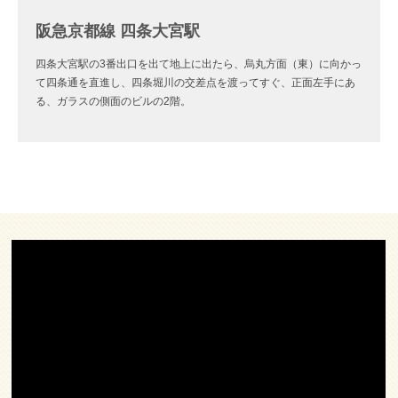
阪急京都線 四条大宮駅
四条大宮駅の3番出口を出て地上に出たら、烏丸方面（東）に向かっ
て四条通を直進し、四条堀川の交差点を渡ってすぐ、正面左手にあ
る、ガラスの側面のビルの2階。