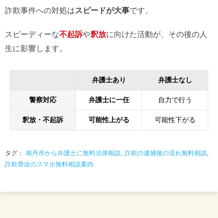
詐欺事件への対処は
スピードが大事
です。
スピーディーな
不起訴
や
釈放
に向けた活動が、その後の人
生に影響します。
弁護士あり
弁護士なし
警察対応
弁護士に一任
自力で行う
釈放・不起訴
可能性上がる
可能性下がる
タグ：
南丹市から弁護士に無料法律相談
,
詐欺の逮捕後の流れ無料相談
,
詐欺脅迫のスマホ無料相談案内