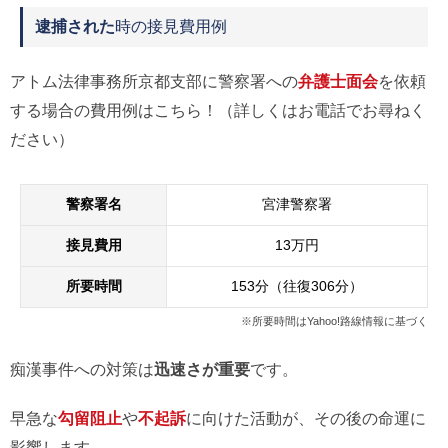
逮捕された
時の接見費用例
アトム法律事務所京都支部に警察署への
弁護士面会
を依頼
する場合の費用例はこちら！（詳しくはお電話でお尋ねく
ださい）
警察署名
宮津警察署
接見費用
13万円
所要時間
153分（往復306分）
※所要時間はYahoo!路線情報に基づく
痴漢事件への対策は
迅速さが重要
です。
早急な
勾留阻止
や
不起訴
に向けた活動が、その後の命運に
影響します。