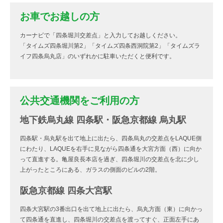
お車でお越しの方
カーナビで「四条堀川交差点」と入力してお越しください。
「タイムズ四条堀川第2」「タイムズ四条西洞院第2」「タイムズラ
イフ四条烏丸店」のいずれかに駐車いただくと便利です。
公共交通機関をご利用の方
地下鉄烏丸線 四条駅・阪急京都線 烏丸駅
四条駅・烏丸駅を出て地上に出たら、四条烏丸の交差点をLAQUE側
にわたり、LAQUEを右手に見ながら四条通を大宮方面（西）に向か
って直進する。亀屋良長本店を過ぎ、四条堀川の交差点を北に少し
上がったところにある、ガラスの側面のビルの2階。
阪急京都線 四条大宮駅
四条大宮駅の3番出口を出て地上に出たら、烏丸方面（東）に向かっ
て四条通を直進し、四条堀川の交差点を渡ってすぐ、正面左手にあ