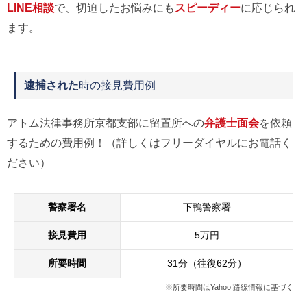
LINE相談
で、切迫したお悩みにも
スピーディー
に応じられ
ます。
逮捕された
時の接見費用例
アトム法律事務所京都支部に留置所への
弁護士面会
を依頼
するための費用例！（詳しくはフリーダイヤルにお電話く
ださい）
警察署名
下鴨警察署
接見費用
5万円
所要時間
31分（往復62分）
※所要時間はYahoo!路線情報に基づく