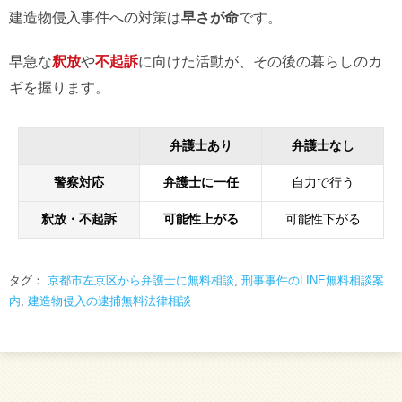
建造物侵入事件への対策は
早さが命
です。
早急な
釈放
や
不起訴
に向けた活動が、その後の暮らしのカ
ギを握ります。
弁護士あり
弁護士なし
警察対応
弁護士に一任
自力で行う
釈放・不起訴
可能性上がる
可能性下がる
タグ：
京都市左京区から弁護士に無料相談
,
刑事事件のLINE無料相談案
内
,
建造物侵入の逮捕無料法律相談