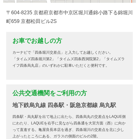
〒604-8235 京都府京都市中京区堀川通錦小路下る錦堀川
町659 京都松田ビル2S
お車でお越しの方
カーナビで「四条堀川交差点」と入力してお越しください。
「タイムズ四条堀川第2」「タイムズ四条西洞院第2」「タイムズラ
イフ四条烏丸店」のいずれかに駐車いただくと便利です。
公共交通機関をご利用の方
地下鉄烏丸線 四条駅・阪急京都線 烏丸駅
四条駅・烏丸駅を出て地上に出たら、四条烏丸の交差点をLAQUE側
にわたり、LAQUEを右手に見ながら四条通を大宮方面（西）に向か
って直進する。亀屋良長本店を過ぎ、四条堀川の交差点を北に少し
上がったところにある、ガラスの側面のビルの2階。