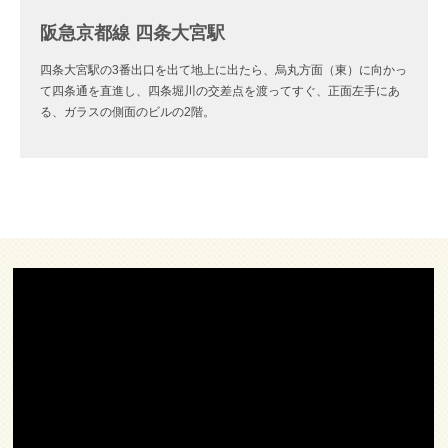
阪急京都線 四条大宮駅
四条大宮駅の3番出口を出て地上に出たら、烏丸方面（東）に向かっ
て四条通を直進し、四条堀川の交差点を渡ってすぐ、正面左手にあ
る、ガラスの側面のビルの2階。