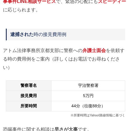
事事件LINE相談サービス
で、緊急の心配にも
スピーディー
に応じられます。
逮捕された
時の接見費用例
アトム法律事務所京都支部に警察への
弁護士面会
を依頼す
る時の費用例をご案内（詳しくはお電話でお尋ねくださ
い）
警察署名
宇治警察署
接見費用
5万円
所要時間
44分（往復88分）
※所要時間はYahoo!路線情報に基づく
恐喝事件に関する相談は
早さが大事
です。