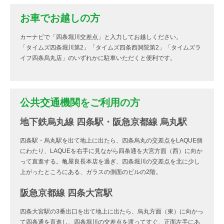
お車でお越しの方
カーナビで「四条堀川交差点」と入力してお越しください。
「タイムズ四条堀川第2」「タイムズ四条西洞院第2」「タイムズラ
イフ四条烏丸店」のいずれかに駐車いただくと便利です。
公共交通機関をご利用の方
地下鉄烏丸線 四条駅・阪急京都線 烏丸駅
四条駅・烏丸駅を出て地上に出たら、四条烏丸の交差点をLAQUE側
にわたり、LAQUEを右手に見ながら四条通を大宮方面（西）に向か
って直進する。亀屋良長本店を過ぎ、四条堀川の交差点を北に少し
上がったところにある、ガラスの側面のビルの2階。
阪急京都線 四条大宮駅
四条大宮駅の3番出口を出て地上に出たら、烏丸方面（東）に向かっ
て四条通を直進し、四条堀川の交差点を渡ってすぐ、正面左手にあ