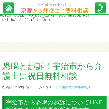
WordPress データベースエラー:
[Duplicate entry '' for key
'url_hash']
ALTER TABLE `wp_blc_links` ADD UNIQUE KEY
`url_hash` (`url_hash`)
恐喝と起訴！宇治市から弁
護士に祝日無料相談
投稿日：2019年7月7日
カテゴリ：
日々更新の刑事事件相談
宇治市から恐喝の起訴についてLINE