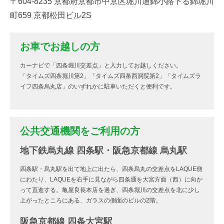
〒604-8235 京都府京都市中京区堀川通錦小路下る錦堀川
町659 京都松田ビル2S
お車でお越しの方
カーナビで「四条堀川交差点」と入力してお越しください。
「タイムズ四条堀川第2」「タイムズ四条西洞院第2」「タイムズラ
イフ四条烏丸店」のいずれかに駐車いただくと便利です。
公共交通機関をご利用の方
地下鉄烏丸線 四条駅・阪急京都線 烏丸駅
四条駅・烏丸駅を出て地上に出たら、四条烏丸の交差点をLAQUE側
にわたり、LAQUEを右手に見ながら四条通を大宮方面（西）に向か
って直進する。亀屋良長本店を過ぎ、四条堀川の交差点を北に少し
上がったところにある、ガラスの側面のビルの2階。
阪急京都線 四条大宮駅