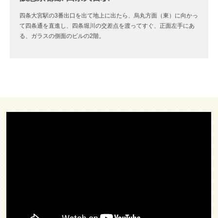
四条大宮駅の3番出口を出て地上に出たら、烏丸方面（東）に向かっ
て四条通を直進し、四条堀川の交差点を渡ってすぐ、正面左手にあ
る、ガラスの側面のビルの2階。