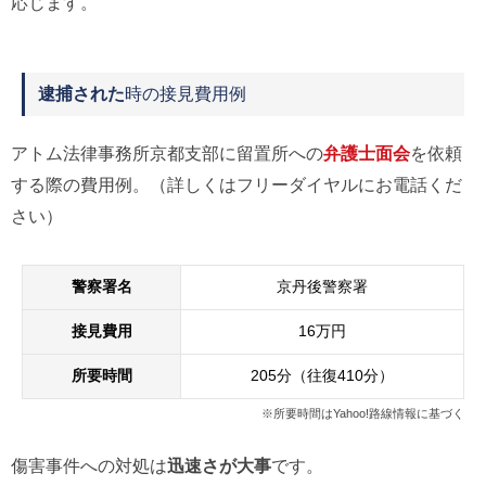
応じます。
逮捕された
時の接見費用例
アトム法律事務所京都支部に留置所への
弁護士面会
を依頼
する際の費用例。（詳しくはフリーダイヤルにお電話くだ
さい）
警察署名
京丹後警察署
接見費用
16万円
所要時間
205分（往復410分）
※所要時間はYahoo!路線情報に基づく
傷害事件への対処は
迅速さが大事
です。