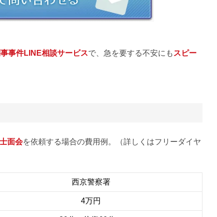
事事件LINE相談サービス
で、急を要する不安にも
スピー
士面会
を依頼する場合の費用例。（詳しくはフリーダイヤ
西京警察署
4万円