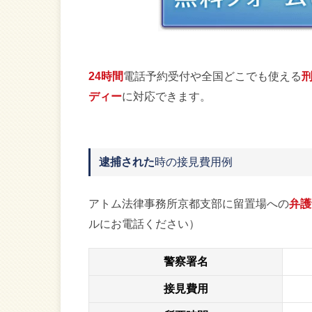
24時間
電話予約受付や全国どこでも使える
刑
ディー
に対応できます。
逮捕された
時の接見費用例
アトム法律事務所京都支部に留置場への
弁護
ルにお電話ください）
警察署名
接見費用