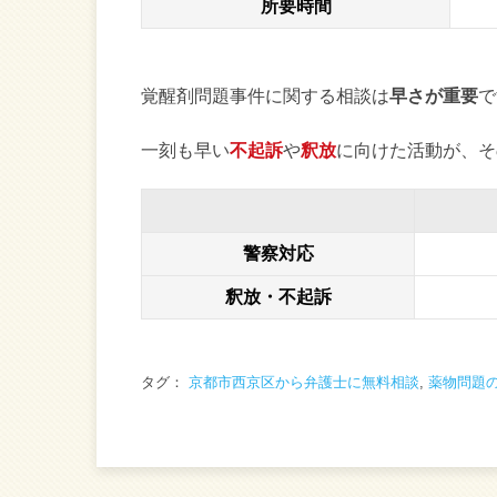
所要時間
覚醒剤問題事件に関する相談は
早さが重要
で
一刻も早い
不起訴
や
釈放
に向けた活動が、そ
警察対応
釈放・不起訴
タグ：
京都市西京区から弁護士に無料相談
,
薬物問題