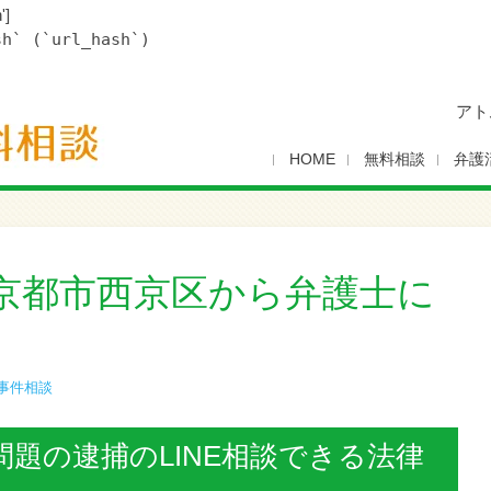
']
sh` (`url_hash`)
アト
HOME
無料相談
弁護
京都市西京区から弁護士に
事件相談
題の逮捕のLINE相談できる法律