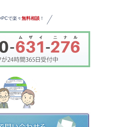
やPCで楽々
無料相談
！