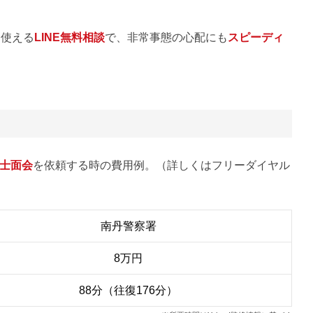
ら使える
LINE無料相談
で、非常事態の心配にも
スピーディ
士面会
を依頼する時の費用例。（詳しくはフリーダイヤル
南丹警察署
8万円
88分（往復176分）