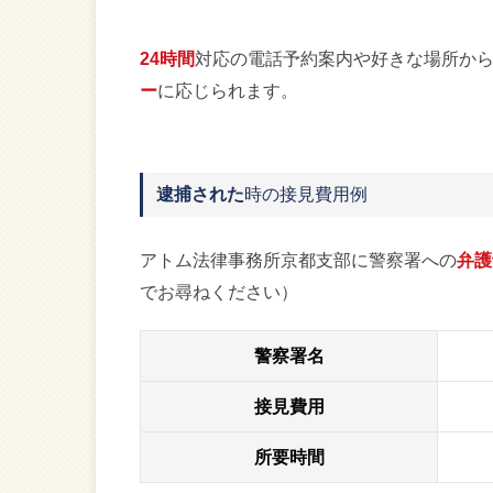
24時間
対応の電話予約案内や好きな場所か
ー
に応じられます。
逮捕された
時の接見費用例
アトム法律事務所京都支部に警察署への
弁護
でお尋ねください）
警察署名
接見費用
所要時間