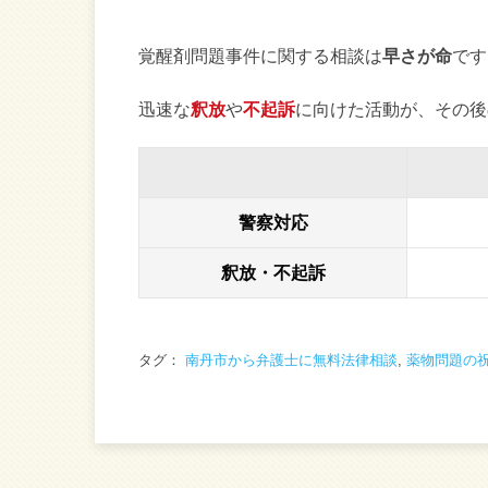
覚醒剤問題事件に関する相談は
早さが命
です
迅速な
釈放
や
不起訴
に向けた活動が、その後
警察対応
釈放・不起訴
タグ：
南丹市から弁護士に無料法律相談
,
薬物問題の