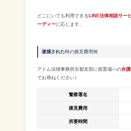
どこにいても利用できる
LINE法律相談サー
ーディー
に応じます。
逮捕された
時の接見費用例
アトム法律事務所京都支部に留置場への
弁護
でお尋ねください）
警察署名
接見費用
所要時間