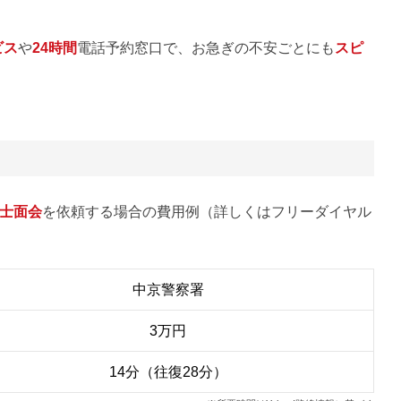
ビス
や
24時間
電話予約窓口で、お急ぎの不安ごとにも
スピ
士面会
を依頼する場合の費用例（詳しくはフリーダイヤル
中京警察署
3万円
14分（往復28分）