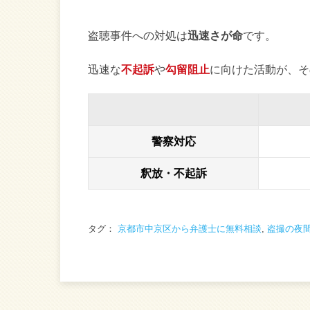
盗聴事件への対処は
迅速さが命
です。
迅速な
不起訴
や
勾留阻止
に向けた活動が、そ
警察対応
釈放・不起訴
タグ：
京都市中京区から弁護士に無料相談
,
盗撮の夜