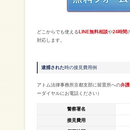
どこからでも使える
LINE無料相談
や
24時間
対応します。
逮捕された
時の接見費用例
アトム法律事務所京都支部に留置所への
弁護
ーダイヤルにお電話ください）
警察署名
接見費用