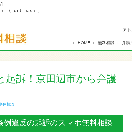
']
sh` (`url_hash`)
アト
HOME
無料相談
弁護
と起訴！京田辺市から弁護
事件相談
条例違反の起訴のスマホ無料相談