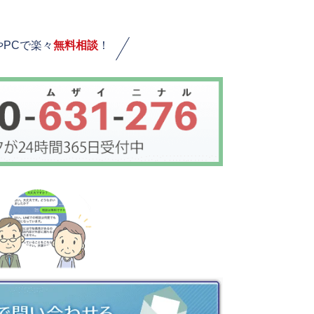
やPCで楽々
無料相談
！