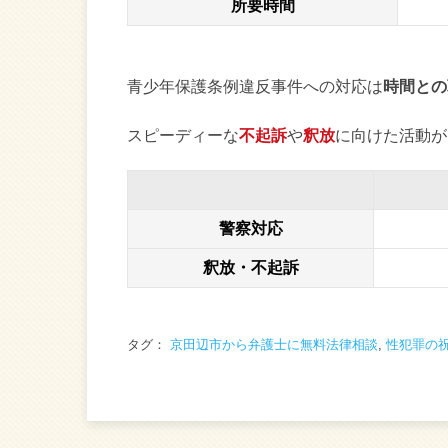
所要時間
青少年保護条例違反事件への対応は
時間との
スピーディーな
不起訴
や
釈放
に向けた活動が
警察対応
釈放・不起訴
タグ：
京田辺市から弁護士に無料法律相談
,
性犯罪の