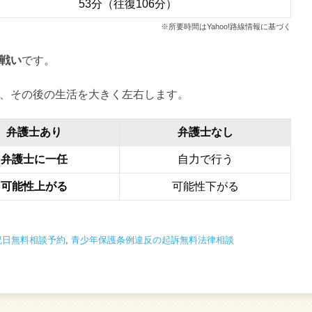
53分（往復106分）
※所要時間はYahoo!路線情報に基づく
戦い
です。
、その後の生活を大きく左右します。
弁護士あり
弁護士なし
弁護士に一任
自力で行う
可能性上がる
可能性下がる
祝日無料相談予約
,
青少年保護条例違反の起訴無料法律相談