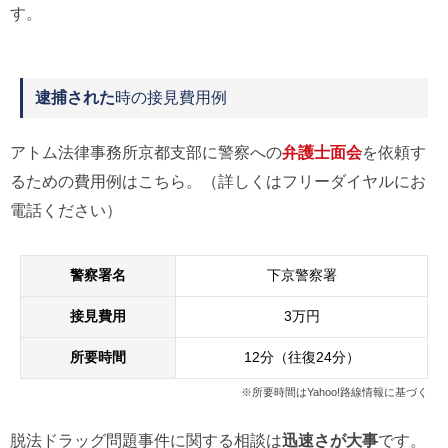
す。
逮捕された
時の接見費用例
アトム法律事務所京都支部に警察への
弁護士面会
を依頼す
るための費用例はこちら。（詳しくはフリーダイヤルにお
電話ください）
警察署名
下京警察署
接見費用
3万円
所要時間
12分（往復24分）
※所要時間はYahoo!路線情報に基づく
脱法ドラッグ問題事件に関する相談は
迅速さが大事
です。