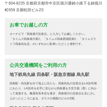
〒604-8235 京都府京都市中京区堀川通錦小路下る錦堀川
町659 京都松田ビル2S
お車でお越しの方
カーナビで「四条堀川交差点」と入力してお越しください。
「タイムズ四条堀川第2」「タイムズ四条西洞院第2」「タイムズラ
イフ四条烏丸店」のいずれかに駐車いただくと便利です。
公共交通機関をご利用の方
地下鉄烏丸線 四条駅・阪急京都線 烏丸駅
四条駅・烏丸駅を出て地上に出たら、四条烏丸の交差点をLAQUE側
にわたり、LAQUEを右手に見ながら四条通を大宮方面（西）に向か
って直進する。亀屋良長本店を過ぎ、四条堀川の交差点を北に少し
上がったところにある、ガラスの側面のビルの2階。