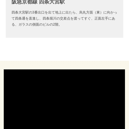
阪急京都線 四条大宮駅
四条大宮駅の3番出口を出て地上に出たら、烏丸方面（東）に向かっ
て四条通を直進し、四条堀川の交差点を渡ってすぐ、正面左手にあ
る、ガラスの側面のビルの2階。