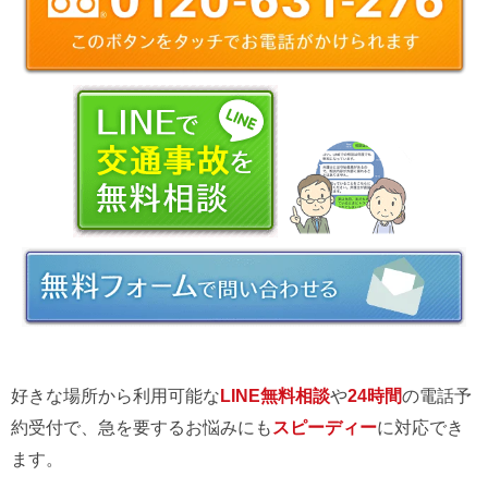
好きな場所から利用可能な
LINE無料相談
や
24時間
の電話予
約受付で、急を要するお悩みにも
スピーディー
に対応でき
ます。