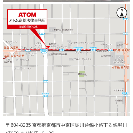
〒604-8235 京都府京都市中京区堀川通錦小路下る錦堀川