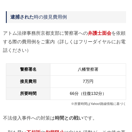
逮捕された
時の接見費用例
アトム法律事務所京都支部に警察署への
弁護士面会
を依頼
する際の費用例をご案内（詳しくはフリーダイヤルにお電
話ください）
警察署名
八幡警察署
接見費用
7万円
所要時間
66分（往復132分）
※所要時間はYahoo!路線情報に基づく
不法侵入事件への対策は
時間との戦い
です。