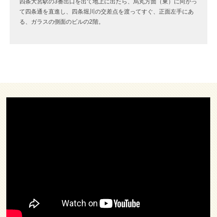
四条大宮駅の3番出口を出て地上に出たら、烏丸方面（東）に向かっ
て四条通を直進し、四条堀川の交差点を渡ってすぐ、正面左手にあ
る、ガラスの側面のビルの2階。