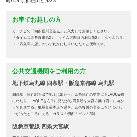
町659 京都松田ビル2S
お車でお越しの方
カーナビで「四条堀川交差点」と入力してお越しください。
「タイムズ四条堀川第2」「タイムズ四条西洞院第2」「タイムズラ
イフ四条烏丸店」のいずれかに駐車いただくと便利です。
公共交通機関をご利用の方
地下鉄烏丸線 四条駅・阪急京都線 烏丸駅
四条駅・烏丸駅を出て地上に出たら、四条烏丸の交差点をLAQUE側
にわたり、LAQUEを右手に見ながら四条通を大宮方面（西）に向か
って直進する。亀屋良長本店を過ぎ、四条堀川の交差点を北に少し
上がったところにある、ガラスの側面のビルの2階。
阪急京都線 四条大宮駅