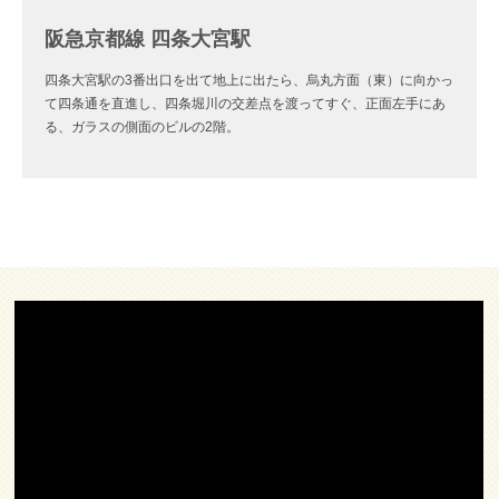
阪急京都線 四条大宮駅
四条大宮駅の3番出口を出て地上に出たら、烏丸方面（東）に向かっ
て四条通を直進し、四条堀川の交差点を渡ってすぐ、正面左手にあ
る、ガラスの側面のビルの2階。