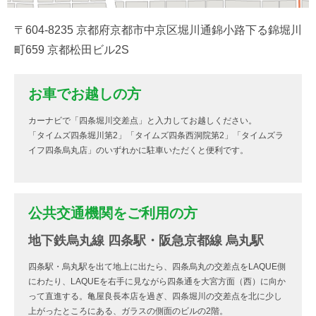
〒604-8235 京都府京都市中京区堀川通錦小路下る錦堀川
町659 京都松田ビル2S
お車でお越しの方
カーナビで「四条堀川交差点」と入力してお越しください。
「タイムズ四条堀川第2」「タイムズ四条西洞院第2」「タイムズラ
イフ四条烏丸店」のいずれかに駐車いただくと便利です。
公共交通機関をご利用の方
地下鉄烏丸線 四条駅・阪急京都線 烏丸駅
四条駅・烏丸駅を出て地上に出たら、四条烏丸の交差点をLAQUE側
にわたり、LAQUEを右手に見ながら四条通を大宮方面（西）に向か
って直進する。亀屋良長本店を過ぎ、四条堀川の交差点を北に少し
上がったところにある、ガラスの側面のビルの2階。