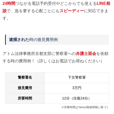
24時間
つながる電話予約受付やどこからでも使える
LINE相
談
で、急を要する心配ごとにも
スピーディー
に対応できま
す。
逮捕された
時の接見費用例
アトム法律事務所京都支部に警察署への
弁護士面会
を依頼
する時の費用例！（詳しくはお電話でお尋ねください）
警察署名
下京警察署
接見費用
3万円
所要時間
12分（往復24分）
※所要時間はYahoo!路線情報に基づく