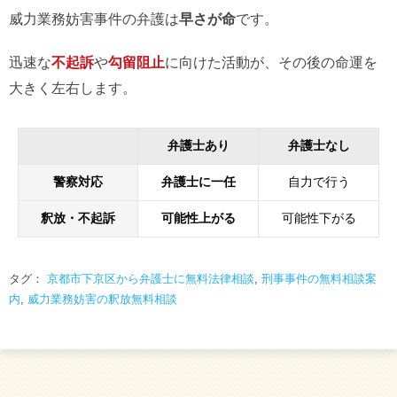
威力業務妨害事件の弁護は
早さが命
です。
迅速な
不起訴
や
勾留阻止
に向けた活動が、その後の命運を
大きく左右します。
弁護士あり
弁護士なし
警察対応
弁護士に一任
自力で行う
釈放・不起訴
可能性上がる
可能性下がる
タグ：
京都市下京区から弁護士に無料法律相談
,
刑事事件の無料相談案
内
,
威力業務妨害の釈放無料相談