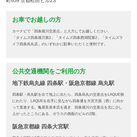
町659 京都松田ビル2S
お車でお越しの方
カーナビで「四条堀川交差点」と入力してお越しください。
「タイムズ四条堀川第2」「タイムズ四条西洞院第2」「タイムズラ
イフ四条烏丸店」のいずれかに駐車いただくと便利です。
公共交通機関をご利用の方
地下鉄烏丸線 四条駅・阪急京都線 烏丸駅
四条駅・烏丸駅を出て地上に出たら、四条烏丸の交差点をLAQUE側
にわたり、LAQUEを右手に見ながら四条通を大宮方面（西）に向か
って直進する。亀屋良長本店を過ぎ、四条堀川の交差点を北に少し
上がったところにある、ガラスの側面のビルの2階。
阪急京都線 四条大宮駅