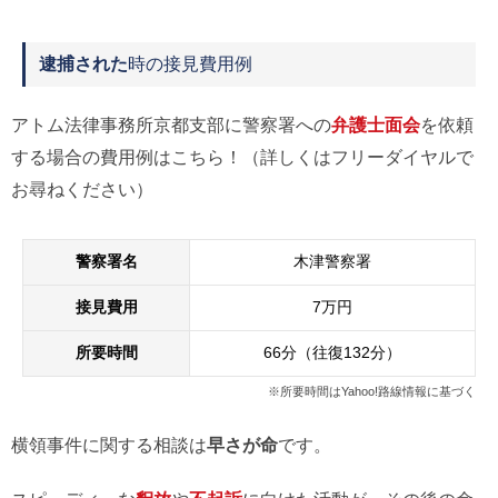
逮捕された
時の接見費用例
アトム法律事務所京都支部に警察署への
弁護士面会
を依頼
する場合の費用例はこちら！（詳しくはフリーダイヤルで
お尋ねください）
警察署名
木津警察署
接見費用
7万円
所要時間
66分（往復132分）
※所要時間はYahoo!路線情報に基づく
横領事件に関する相談は
早さが命
です。