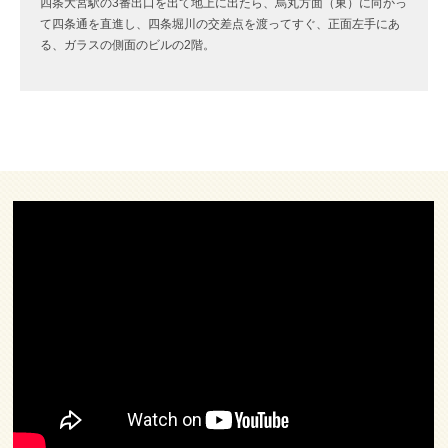
四条大宮駅の3番出口を出て地上に出たら、烏丸方面（東）に向かっ
て四条通を直進し、四条堀川の交差点を渡ってすぐ、正面左手にあ
る、ガラスの側面のビルの2階。