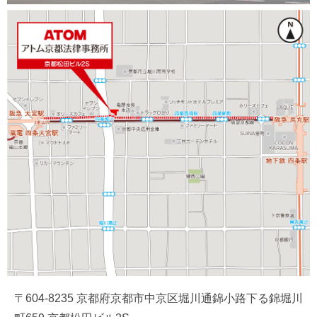
〒604-8235 京都府京都市中京区堀川通錦小路下る錦堀川